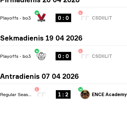
W
L
0 : 0
Playoffs
-
bo3
CSDIILIT
Sekmadienis 19 04 2026
W
L
0 : 0
Playoffs
-
bo3
CSDIILIT
Antradienis 07 04 2026
L
W
1 : 2
Regular Season
-
bo3
ENCE Academy