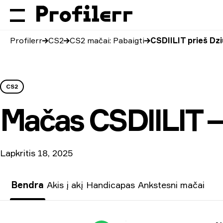
Profilerr
CS2
CS2 mačai: Pabaigti
CSDIILIT prieš Dz
CS2
Mačas
CSDIILIT 
Lapkritis 18, 2025
Bendra
Akis į akį
Handicapas
Ankstesni mačai