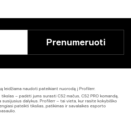
Prenumeruoti
gą
leidžiama
naudoti
pateikiant
nuorodą
į
Profilerr.
ūsų tikslas – padėti jums surasti CS2 mačus, CS2 PRO komandą,
 susijusius dalykus. Profilerr – tai vieta, kur rasite kokybiško
ngiasi pateikti tikslias, patikimas ir savalaikes esporto
pasaulio.