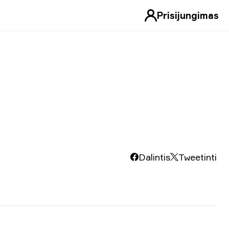
Prisijungimas
Dalintis
Tweetinti