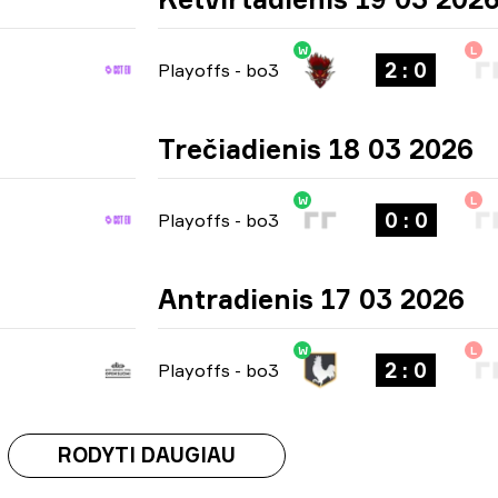
W
L
2 : 0
Playoffs
-
bo3
Trečiadienis 18 03 2026
W
L
0 : 0
Playoffs
-
bo3
Antradienis 17 03 2026
W
L
2 : 0
Playoffs
-
bo3
RODYTI DAUGIAU