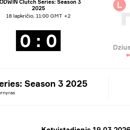
nyro informacija
ODWIN Clutch Series: Season 3
L
2025
ormacija apie datą
18 lapkričio
,
11:00 GMT +2
0 : 0
Dziu
ries: Season 3 2025
urnyras
Ketvirtadienis 19 03 202