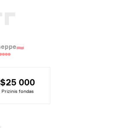
seppe
🇵🇱
$25 000
Prizinis fondas
6