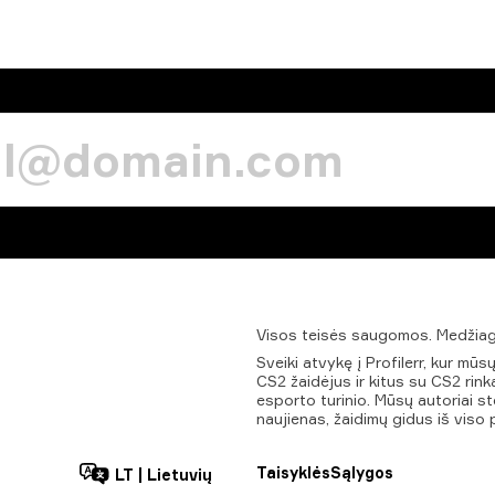
Visos
teisės
saugomos.
Medžia
Sveiki atvykę į Profilerr, kur m
CS2 žaidėjus ir kitus su CS2 rinka
esporto turinio. Mūsų autoriai ste
naujienas, žaidimų gidus iš viso 
Taisyklės
Sąlygos
LT
|
Lietuvių