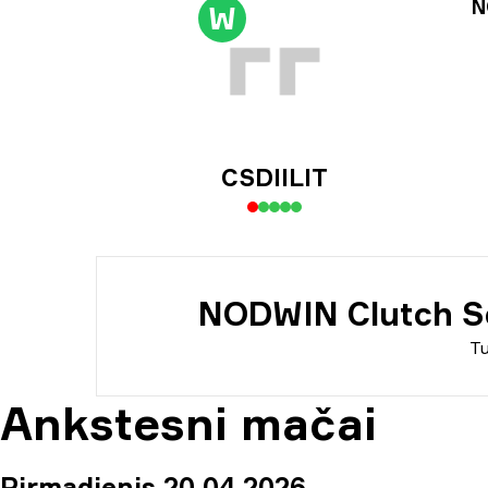
Tur
N
W
Inf
CSDIILIT
NODWIN Clutch Se
T
Ankstesni mačai
Pirmadienis 20 04 2026