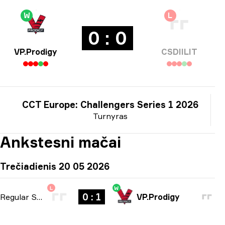
W
L
0 : 0
VP.Prodigy
CSDIILIT
CCT Europe: Challengers Series 1 2026
Turnyras
Ankstesni mačai
Trečiadienis 20 05 2026
L
W
0 : 1
Regular Season
-
bo1
VP.Prodigy