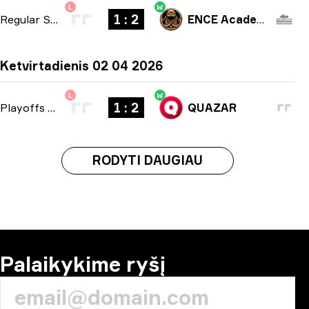
L
W
1 : 2
Regular Season
-
bo3
ENCE Academy
Ketvirtadienis 02 04 2026
L
W
1 : 2
Playoffs
-
bo3
QUAZAR
RODYTI DAUGIAU
Palaikykime ryšį