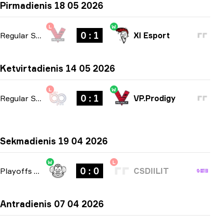
Pirmadienis 18 05 2026
L
W
0 : 1
Regular Season
-
bo1
XI Esport
Ketvirtadienis 14 05 2026
L
W
0 : 1
Regular Season
-
bo1
VP.Prodigy
Sekmadienis 19 04 2026
W
L
0 : 0
Playoffs
-
bo3
CSDIILIT
Antradienis 07 04 2026