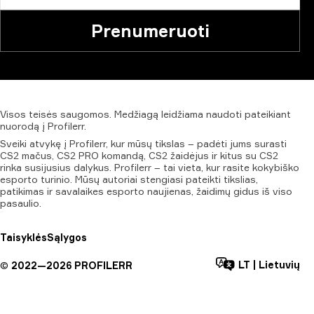
Prenumeruoti
Visos
teisės
saugomos.
Medžiagą
leidžiama
naudoti
pateikiant
nuorodą
į
Profilerr.
Sveiki atvykę į Profilerr, kur mūsų tikslas – padėti jums surasti
CS2 mačus, CS2 PRO komandą, CS2 žaidėjus ir kitus su CS2
rinka susijusius dalykus. Profilerr – tai vieta, kur rasite kokybiško
esporto turinio. Mūsų autoriai stengiasi pateikti tikslias,
patikimas ir savalaikes esporto naujienas, žaidimų gidus iš viso
pasaulio.
Taisyklės
Sąlygos
LT
|
Lietuvių
©
2022—
2026
PROFILERR