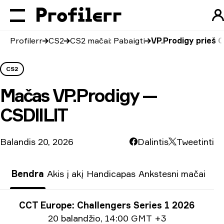
Profilerr
CS2
CS2 mačai: Pabaigti
VP.Prodigy prieš 
CS2
Mačas
VP.Prodigy —
CSDIILIT
Balandis 20, 2026
Dalintis
Tweetinti
Bendra
Akis į akį
Handicapas
Ankstesni mačai
Turnyro informacija
CCT Europe: Challengers Series 1 2026
Informacija apie datą
20 balandžio
,
14:00 GMT +3