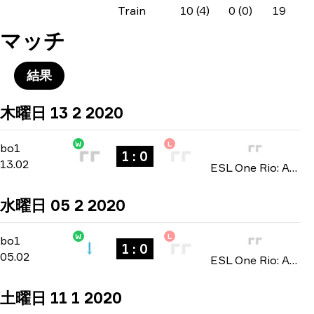
Train
10 (4)
0 (0)
19
マッチ
結果
木曜日 13 2 2020
W
L
North America Open Qualifier 4
-
bo1
bo1
1 : 0
13.02
ESL One Rio: Americas Minor Championship 2020
水曜日 05 2 2020
W
L
North America Open Qualifier 2
-
bo1
bo1
1 : 0
05.02
ESL One Rio: Americas Minor Championship 2020
土曜日 11 1 2020