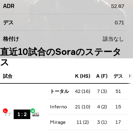
ADR
52.87
デス
0.71
格付け
該当なし
直近10試合のSoraのステータ
ス
試合
K (HS)
A (F)
デス
K
トータル
42 (16)
7 (3)
51
Inferno
21 (10)
4 (2)
15
L
W
1
:
2
Mirage
11 (2)
3 (1)
17