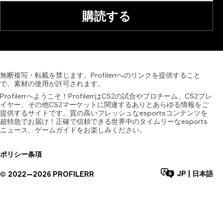
購読する
無断複写・転載を禁じます。Profilerrへのリンクを提供すること
で、素材の使用が許可されます。
Profilerrへようこそ！ProfilerrはCS2の試合やプロチーム、CS2プレ
イヤー、その他CS2マーケットに関連するありとあらゆる情報をご
提供するサイトです。質の高いフレッシュなesportsコンテンツを
超特急でお届け！正確で信頼できる世界中のタイムリーなesports
ニュース、ゲームガイドをお楽しみください。
ポリシー
条項
JP
|
日本語
©
2022—
2026
PROFILERR