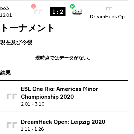
L
W
North American Open Qualifier
-
bo3
bo3
1 : 2
12.01
DreamHack Open: Leipzig 2020
トーナメント
現在及び今後
現時点ではデータがない。
結果
ESL One Rio: Americas Minor
Championship 2020
2
01
-
3
10
DreamHack Open: Leipzig 2020
1
11
-
1
26