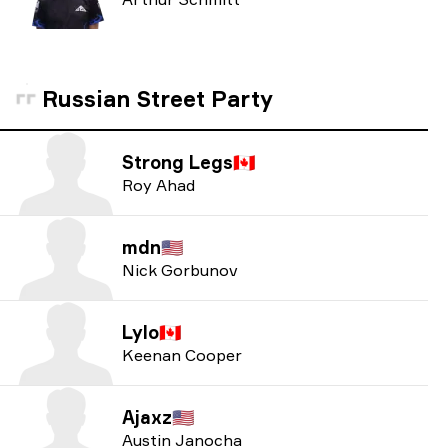
Russian Street Party
Strong Legs
🇨🇦
Roy Ahad
mdn
🇺🇸
Nick Gorbunov
Lylo
🇨🇦
Keenan Cooper
Ajaxz
🇺🇸
Austin Janocha