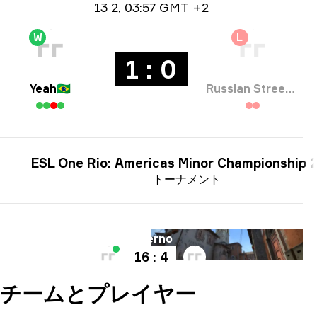
日付情報
13 2
,
03:57 GMT +2
W
L
1 : 0
Yeah
🇧🇷
Russian Street Party
ESL One Rio: Americas Minor Championship 
トーナメント
マップ
Inferno
16 : 4
チームとプレイヤー