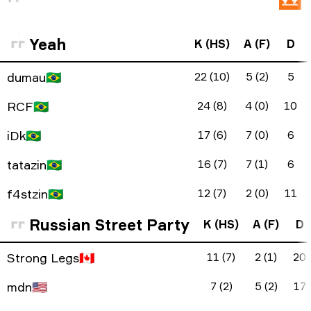
Yeah
K (HS)
A (F)
D
dumau
🇧🇷
22 (10)
5 (2)
5
RCF
🇧🇷
24 (8)
4 (0)
10
iDk
🇧🇷
17 (6)
7 (0)
6
tatazin
🇧🇷
16 (7)
7 (1)
6
f4stzin
🇧🇷
12 (7)
2 (0)
11
Russian Street Party
K (HS)
A (F)
D
Strong Legs
🇨🇦
11 (7)
2 (1)
20
mdn
🇺🇸
7 (2)
5 (2)
17