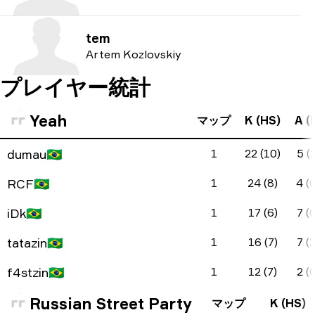
tem
Artem Kozlovskiy
プレイヤー統計
Yeah
マップ
K (HS)
A (
dumau
🇧🇷
1
22 (10)
5 (2
RCF
🇧🇷
1
24 (8)
4 (
iDk
🇧🇷
1
17 (6)
7 (0
tatazin
🇧🇷
1
16 (7)
7 (1
f4stzin
🇧🇷
1
12 (7)
2 (0
Russian Street Party
マップ
K (HS)