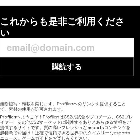
これからも是非ご利用くださ
い
購読する
無断複写・転載を禁じます。Profilerrへのリンクを提供すること
で、素材の使用が許可されます。
Profilerrへようこそ！ProfilerrはCS2の試合やプロチーム、CS2プレ
イヤー、その他CS2マーケットに関連するありとあらゆる情報をご
提供するサイトです。質の高いフレッシュなesportsコンテンツを
超特急でお届け！正確で信頼できる世界中のタイムリーなesports
ニュース、ゲームガイドをお楽しみください。