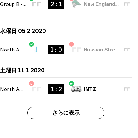
2 : 1
Group B
-
bo3
New England Whalers
水曜日 05 2 2020
W
L
1 : 0
North America Open Qualifier 2
-
bo1
Russian Street Party
土曜日 11 1 2020
L
W
1 : 2
North American Open Qualifier
-
bo3
INTZ
さらに表示