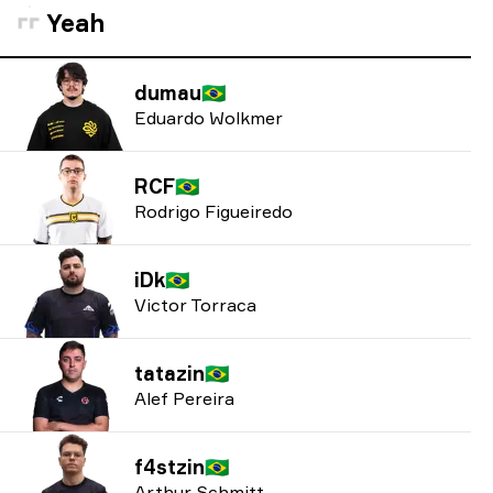
Yeah
dumau
🇧🇷
Eduardo Wolkmer
RCF
🇧🇷
Rodrigo Figueiredo
iDk
🇧🇷
Victor Torraca
tatazin
🇧🇷
Alef Pereira
f4stzin
🇧🇷
Arthur Schmitt