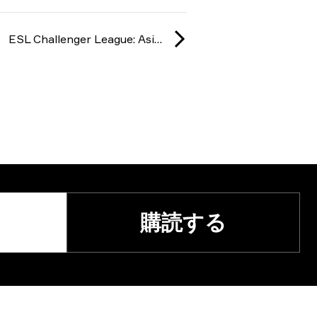
ESL Challenger League: Asia season 49 2025
購読する