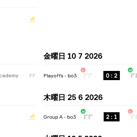
金曜日 10 7 2026
L
W
0 : 2
Academy
Playoffs
-
bo3
木曜日 25 6 2026
W
L
2 : 1
Group A
-
bo3