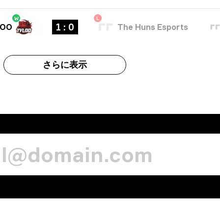
W
L
1 : 0
LOO
The Huns Esports
さらに表示