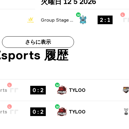
火曜日 12 5 2026
W
L
2 : 1
Group Stage
-
bo3
さらに表示
Esports 履歴
L
W
0 : 2
rts
TYLOO
L
W
0 : 2
rts
TYLOO