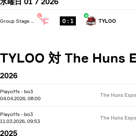
水曜日 01 7 2026
L
W
0 : 1
Group Stage
-
bo1
TYLOO
TYLOO 対 The Huns 
2026
Playoffs
-
bo3
The Huns Espo
04.04.2026, 08:00
Playoffs
-
bo3
The Huns Espo
11.03.2026, 09:53
2025