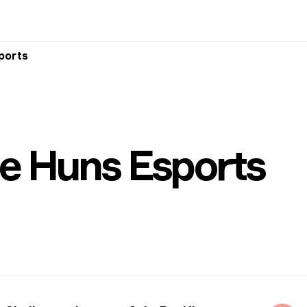
ports
e Huns Esports