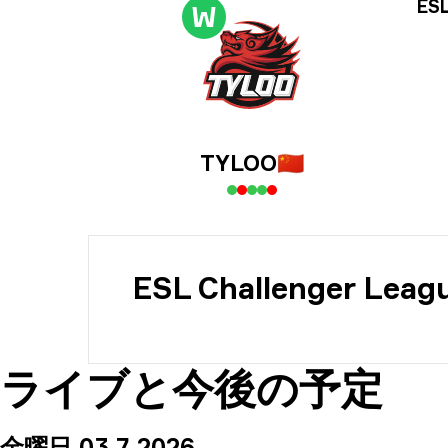
ト
ESL
W
日
TYLOO
🇨🇳
ESL Challenger Leagu
ライブと今後の予定
金曜日 03 7 2026