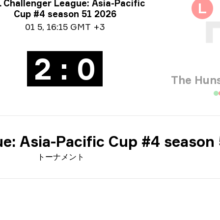
ーナメント情報
 Challenger League: Asia-Pacific
L
Cup #4 season 51 2026
付情報
01 5
,
16:15 GMT +3
2 : 0
The Huns
e: Asia-Pacific Cup #4 season
トーナメント