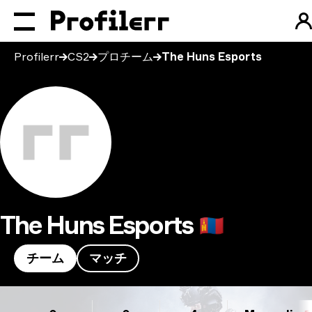
Profilerr
CS2
プロチーム
The Huns Esports
The Huns Esports
🇲🇳
チーム
マッチ
The Huns Esports