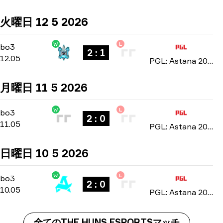
火曜日 12 5 2026
W
L
Group Stage
-
bo3
bo3
2 : 1
12.05
PGL: Astana 2026
月曜日 11 5 2026
W
L
Group Stage
-
bo3
bo3
2 : 0
11.05
PGL: Astana 2026
日曜日 10 5 2026
W
L
Group Stage
-
bo3
bo3
2 : 0
10.05
PGL: Astana 2026
全てのTHE HUNS ESPORTSマッチ