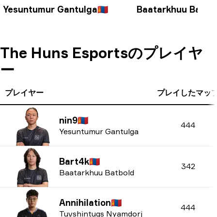
Yesuntumur Gantulga
🇲🇳
Baatarkhuu Batbo
The Huns Esportsのプレイヤ
ー
プレイヤー
プレイしたマッ
nin9
🇲🇳
444
Yesuntumur Gantulga
Bart4k
🇲🇳
342
Baatarkhuu Batbold
Annihilation
🇲🇳
444
Tuvshintugs Nyamdorj