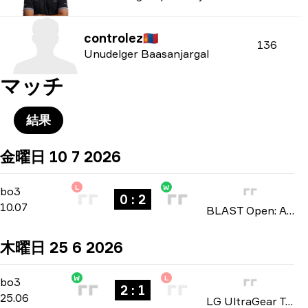
controlez
🇲🇳
136
Unudelger Baasanjargal
マッチ
結果
金曜日 10 7 2026
L
W
Playoffs
-
bo3
bo3
0 : 2
10.07
BLAST Open: Asian Qualifier Fall 2026
木曜日 25 6 2026
W
L
Group A
-
bo3
bo3
2 : 1
25.06
LG UltraGear Tournament 2026