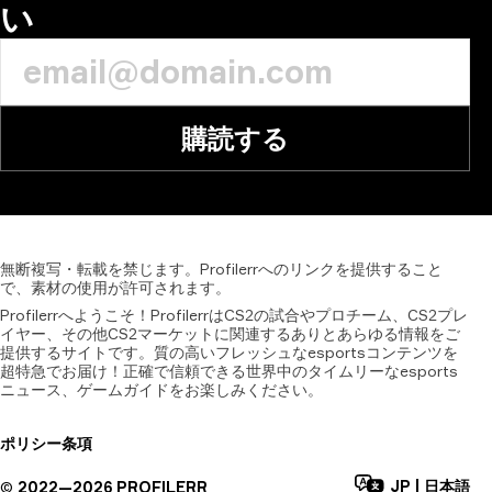
い
購読する
無断複写・転載を禁じます。Profilerrへのリンクを提供すること
で、素材の使用が許可されます。
Profilerrへようこそ！ProfilerrはCS2の試合やプロチーム、CS2プレ
イヤー、その他CS2マーケットに関連するありとあらゆる情報をご
提供するサイトです。質の高いフレッシュなesportsコンテンツを
超特急でお届け！正確で信頼できる世界中のタイムリーなesports
ニュース、ゲームガイドをお楽しみください。
ポリシー
条項
JP
|
日本語
©
2022—
2026
PROFILERR