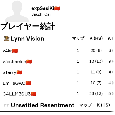
expSasiKi
🇨🇳
JiaZhi Cai
プレイヤー統計
Lynn Vision
マップ
K (HS)
A (
z4kr
🇨🇳
1
20 (6)
3 (
Westmelon
🇨🇳
1
18 (13)
9 (
Starry
🇨🇳
1
11 (8)
4 (
EmiliaQAQ
🇨🇳
1
10 (7)
4 (
C4LLM3SU3
🇨🇳
1
23 (13)
5 (
Unsettled Resentment
マップ
K (HS)