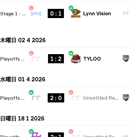
L
W
0 : 1
Stage 1
-
bo1
Lynn Vision
木曜日 02 4 2026
L
W
1 : 2
Playoffs
-
bo3
TYLOO
水曜日 01 4 2026
W
L
2 : 0
Playoffs
-
bo3
Unsettled Resentment
日曜日 18 1 2026
W
L
Playoffs
-
bo3
Unsettled Resentment