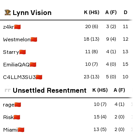
Lynn Vision
K (HS)
A (F)
D
z4kr
🇨🇳
20 (6)
3 (2)
11
Westmelon
🇨🇳
18 (13)
9 (4)
12
Starry
🇨🇳
11 (8)
4 (1)
13
EmiliaQAQ
🇨🇳
10 (7)
4 (0)
15
C4LLM3SU3
🇨🇳
23 (13)
5 (0)
10
Unsettled Resentment
K (HS)
A (F)
rage
🇨🇳
10 (7)
4 (1)
1
Risk
🇨🇳
15 (4)
2 (0)
1
Miami
🇨🇳
13 (5)
2 (0)
1