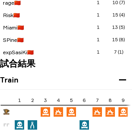
rage
🇨🇳
1
10 (7)
Risk
🇨🇳
1
15 (4)
Miami
🇨🇳
1
13 (5)
SPine
🇨🇳
1
15 (8)
expSasiKi
🇨🇳
1
7 (1)
試合結果
Train
1
2
3
4
5
6
7
8
9