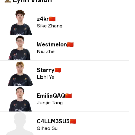
z4kr
🇨🇳
Sike Zhang
Westmelon
🇨🇳
Niu Zhe
Starry
🇨🇳
Lizhi Ye
EmiliaQAQ
🇨🇳
Junjie Tang
C4LLM3SU3
🇨🇳
Qihao Su