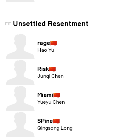
Unsettled Resentment
rage
🇨🇳
Hao Yu
Risk
🇨🇳
Junqi Chen
Miami
🇨🇳
Yueyu Chen
SPine
🇨🇳
Qingsong Long