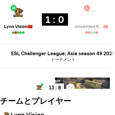
W
L
1 : 0
Lynn Vision
🇨🇳
Unsettled Resentment
🇨🇳
ESL Challenger League: Asia season 49 2025
トーナメント
マップ
Train
13 : 8
チームとプレイヤー
Lynn Vision