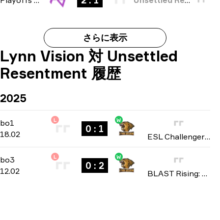
2 : 1
さらに表示
Lynn Vision 対 Unsettled
Resentment 履歴
2025
L
W
Regular Season
-
bo1
bo1
0 : 1
18.02
ESL Challenger League: Asia season 49 2025
L
W
Playoffs
-
bo3
bo3
0 : 2
12.02
BLAST Rising: Asia Spring 2025