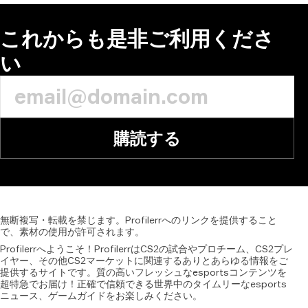
これからも是非ご利用くださ
い
購読する
無断複写・転載を禁じます。Profilerrへのリンクを提供すること
で、素材の使用が許可されます。
Profilerrへようこそ！ProfilerrはCS2の試合やプロチーム、CS2プレ
イヤー、その他CS2マーケットに関連するありとあらゆる情報をご
提供するサイトです。質の高いフレッシュなesportsコンテンツを
超特急でお届け！正確で信頼できる世界中のタイムリーなesports
ニュース、ゲームガイドをお楽しみください。