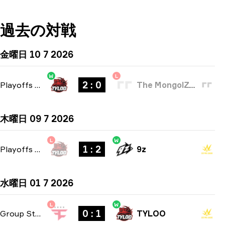
過去の対戦
金曜日 10 7 2026
W
L
2 : 0
Playoffs
-
bo3
The MongolZ Academy
木曜日 09 7 2026
L
W
1 : 2
Playoffs
-
bo3
9z
水曜日 01 7 2026
L
W
0 : 1
Group Stage
-
bo1
TYLOO