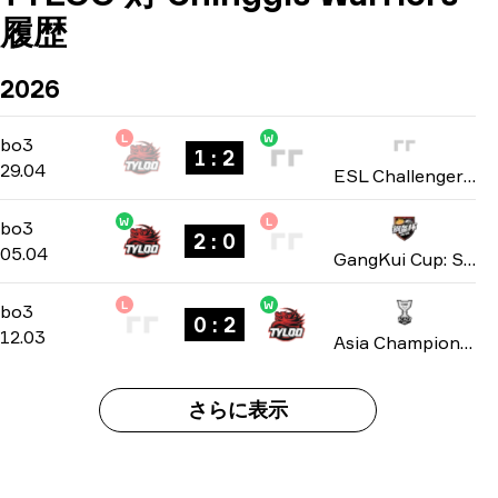
履歴
2026
L
W
Playoffs
-
bo3
bo3
1 : 2
29.04
ESL Challenger League: Asia-Pacific Cup #4 season 51 2026
W
L
Playoffs
-
bo3
bo3
2 : 0
05.04
GangKui Cup: Season 2 2026
L
W
Playoffs
-
bo3
bo3
0 : 2
12.03
Asia Championships: Closed Qualifier 2026
さらに表示