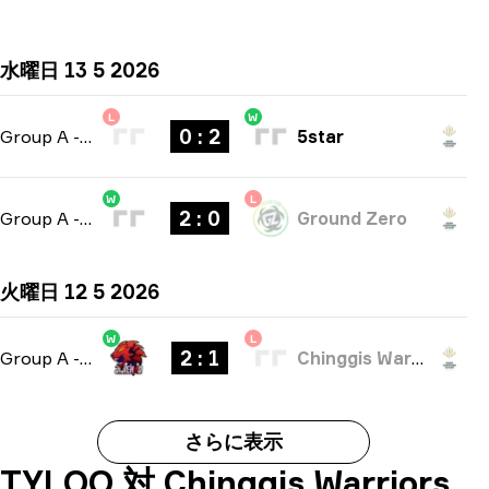
水曜日 13 5 2026
L
W
0 : 2
Group A
-
bo3
5star
W
L
2 : 0
Group A
-
bo3
Ground Zero
火曜日 12 5 2026
W
L
2 : 1
Group A
-
bo3
Chinggis Warriors
さらに表示
TYLOO 対 Chinggis Warriors