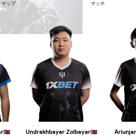
マップ
マッチ
ar
🇲🇳
Undrakhbayar Zolbayar
🇲🇳
Ariunja