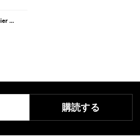
2026
購読する