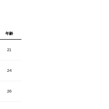
年齢
21
24
26