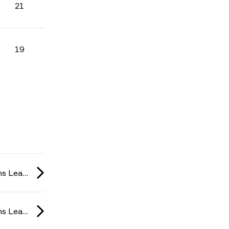
21
19
Asian Champions League 2026
Asian Champions League 2026