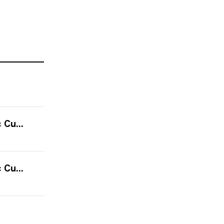
1 2026
 2026