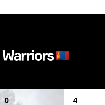
 Warriors
🇲🇳
0
4