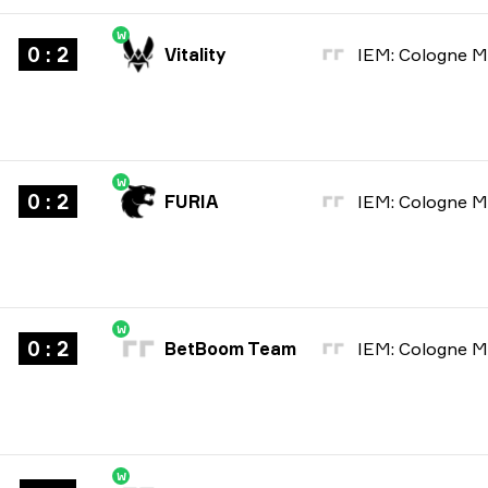
W
0 : 2
Vitality
W
0 : 2
FURIA
W
0 : 2
BetBoom Team
W