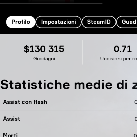
Profilo
Impostazioni
SteamID
Guad
zorte's profilo
$130 315
0.71
Guadagni
Uccisioni per r
Statistiche medie di 
Assist con flash
0
Assist
0
Morti
0