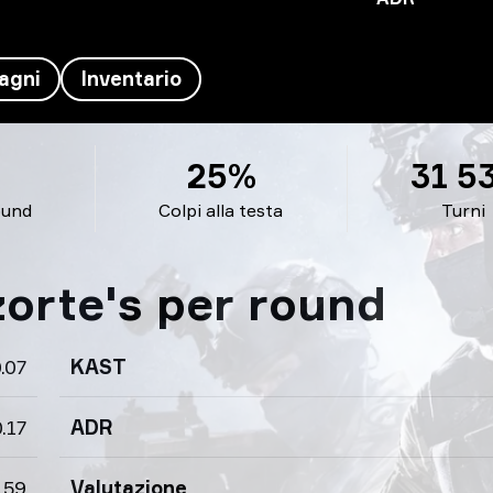
agni
Inventario
25%
31 5
ound
Colpi alla testa
Turni
zorte's per round
.07
KAST
.17
ADR
.59
Valutazione