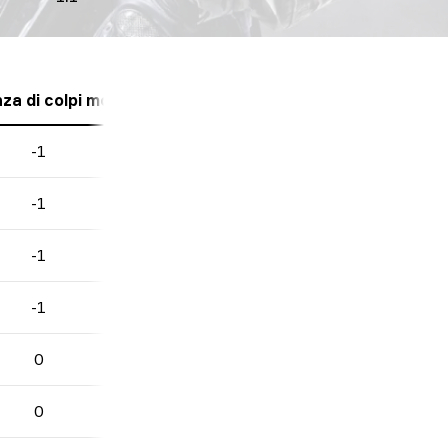
za di colpi mortali
-1
-1
-1
-1
0
0