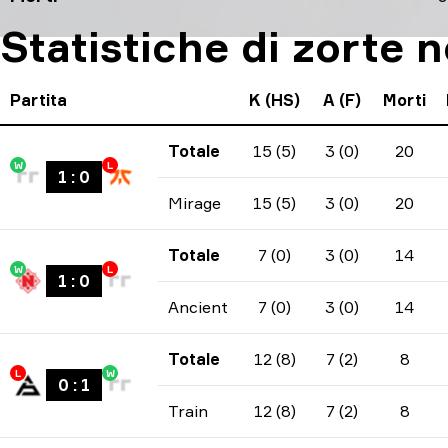
Statistiche di zorte n
Partita
K (HS)
A (F)
Morti
Totale
15 (5)
3 (0)
20
W
L
1
:
0
Mirage
15 (5)
3 (0)
20
Totale
7 (0)
3 (0)
14
W
L
1
:
0
Ancient
7 (0)
3 (0)
14
Totale
12 (8)
7 (2)
8
L
W
0
:
1
Train
12 (8)
7 (2)
8