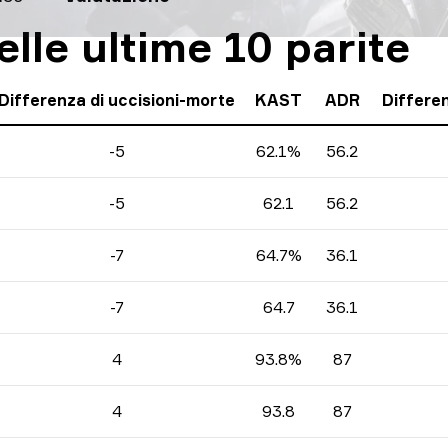
elle ultime 10 parite
Differenza di uccisioni-morte
KAST
ADR
Differen
-5
62.1%
56.2
-5
62.1
56.2
-7
64.7%
36.1
-7
64.7
36.1
4
93.8%
87
4
93.8
87