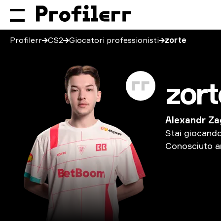
Profilerr
CS2
Giocatori professionisti
zorte
zort
Alexandr Z
Stai
giocand
Conosciuto
a