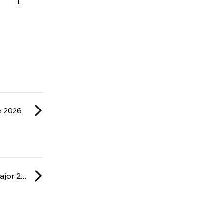
1
e 2026
IEM: Cologne Major 2026