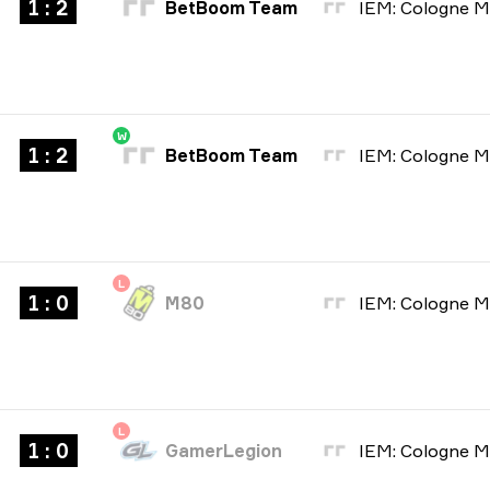
1 : 2
BetBoom Team
W
1 : 2
BetBoom Team
L
1 : 0
M80
L
1 : 0
GamerLegion