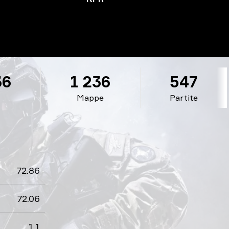
36
1 236
547
Mappe
Partite
72.86
72.06
1.1