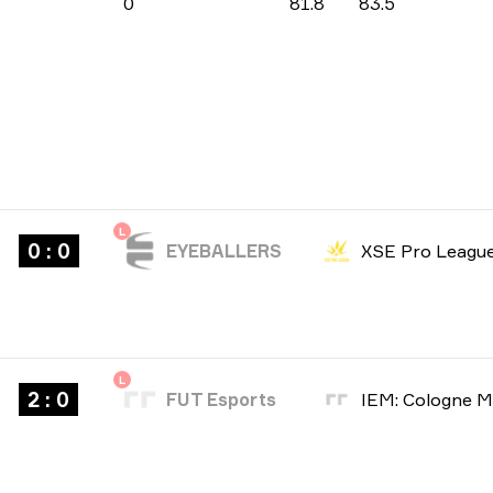
0
81.8
83.5
L
0 : 0
EYEBALLERS
XSE Pro Leagu
L
2 : 0
FUT Esports