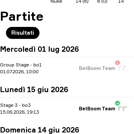
Nuke
14 (8)
8 (0)
14
Partite
Risultati
Mercoledì 01 lug 2026
L
Group Stage
-
bo1
BetBoom Team
01.07.2026, 10:00
Lunedì 15 giu 2026
W
Stage 3
-
bo3
BetBoom Team
15.06.2026, 19:13
Domenica 14 giu 2026