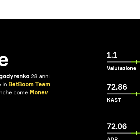
e
1.1
Valutazione
agodyrenko
28 anni
o
in
BetBoom
Team
72.86
nche
come
Monev
KAST
72.06
ADR