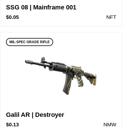
SSG 08 | Mainframe 001
$0.05
N
FT
MIL-SPEC GRADE RIFLE
Galil AR | Destroyer
$0.13
N
MW