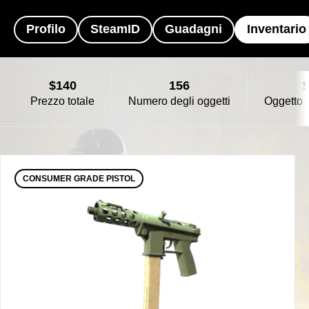
Profilo
SteamID
Guadagni
Inventario
Inventario khaN's - khaN
$140
156
Prezzo totale
Numero degli oggetti
Oggetto 
CONSUMER GRADE PISTOL