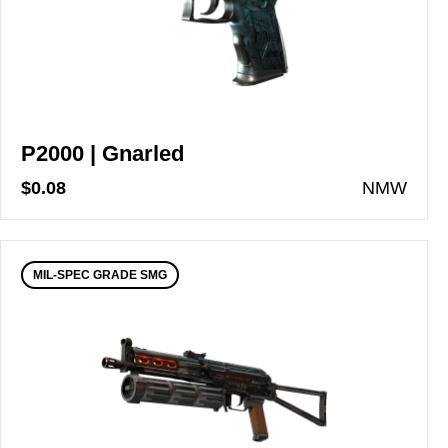
P2000 | Gnarled
$0.08
N
MW
MIL-SPEC GRADE SMG