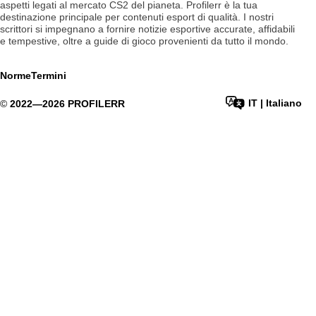
aspetti legati al mercato CS2 del pianeta. Profilerr è la tua
destinazione principale per contenuti esport di qualità. I nostri
scrittori si impegnano a fornire notizie esportive accurate, affidabili
e tempestive, oltre a guide di gioco provenienti da tutto il mondo.
Norme
Termini
IT
|
Italiano
©
2022—
2026
PROFILERR