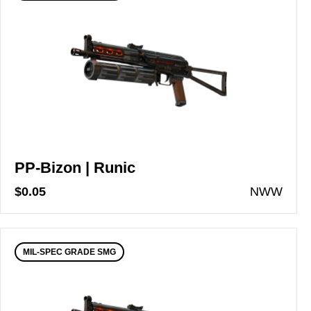
PP-Bizon | Runic
$0.05
N
WW
MIL-SPEC GRADE SMG