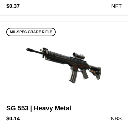
$0.37
N
FT
MIL-SPEC GRADE RIFLE
SG 553 | Heavy Metal
$0.14
N
BS