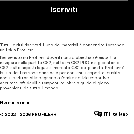
Iscriviti
Tutti
i
diritti
riservati.
L'uso
dei
materiali
è
consentito
fornendo
un
link
a
Profilerr
.
Benvenuto su Profilerr, dove il nostro obiettivo è aiutarti a
navigare nelle partite CS2, nel team CS2 PRO, nei giocatori di
CS2 e altri aspetti legati al mercato CS2 del pianeta. Profilerr è
la tua destinazione principale per contenuti esport di qualità. I
nostri scrittori si impegnano a fornire notizie esportive
accurate, affidabili e tempestive, oltre a guide di gioco
provenienti da tutto il mondo.
Norme
Termini
IT
|
Italiano
©
2022—
2026
PROFILERR