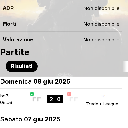
ADR
Non disponibile
Morti
Non disponibile
Valutazione
Non disponibile
Partite
Risultati
Domenica 08 giu 2025
W
L
Playoffs
-
bo3
bo3
2 : 0
08.06
Tradeit League FE Masters: Season 7 2025
Sabato 07 giu 2025