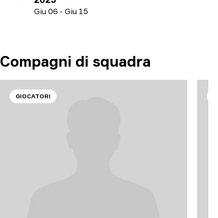
G
iu
06
-
G
iu
15
Compagni di squadra
GIOCATORI
G