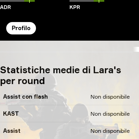
ADR
KPR
Profilo
Lara's profilo
Statistiche medie di Lara's
per round
Assist con flash
Non disponibile
KAST
Non disponibile
Assist
Non disponibile