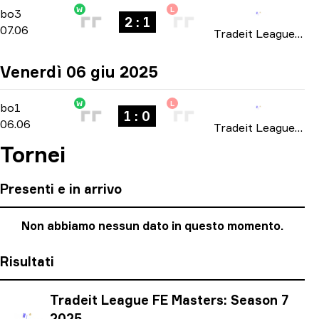
W
L
Playoffs
-
bo3
bo3
2 : 1
07.06
Tradeit League FE Masters: Season 7 2025
Venerdì 06 giu 2025
W
L
Playoffs
-
bo1
bo1
1 : 0
06.06
Tradeit League FE Masters: Season 7 2025
Tornei
Presenti e in arrivo
Non abbiamo nessun dato in questo momento.
Risultati
Tradeit League FE Masters: Season 7
2025