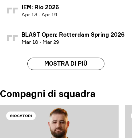
IEM: Rio 2026
A
pr
13
-
A
pr
19
BLAST Open: Rotterdam Spring 2026
M
ar
18
-
M
ar
29
MOSTRA DI PIÙ
Compagni di squadra
GIOCATORI
G