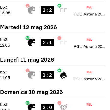
L
W
Playoffs
-
bo3
bo3
1 : 2
15.05
PGL: Astana 2026
Martedì 12 mag 2026
W
L
Group Stage
-
bo3
bo3
2 : 1
12.05
PGL: Astana 2026
Lunedì 11 mag 2026
L
W
Group Stage
-
bo3
bo3
1 : 2
11.05
PGL: Astana 2026
Domenica 10 mag 2026
W
L
Group Stage
-
bo3
bo3
2 : 0