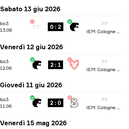
Sabato 13 giu 2026
L
W
Stage 3
-
bo3
bo3
0 : 2
13.06
IEM: Cologne Major 2026
Venerdì 12 giu 2026
W
L
Stage 3
-
bo3
bo3
2 : 1
12.06
IEM: Cologne Major 2026
Giovedì 11 giu 2026
W
L
Stage 3
-
bo3
bo3
2 : 0
11.06
IEM: Cologne Major 2026
Venerdì 15 mag 2026