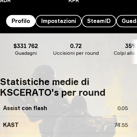
ADR
KPR
Profilo
Impostazioni
SteamID
Guad
KSCERATO's profilo
$331 762
0.72
35%
Guadagni
Uccisioni per round
Colpi alla
Statistiche medie di
KSCERATO's per round
Assist con flash
0.05
KAST
74.55