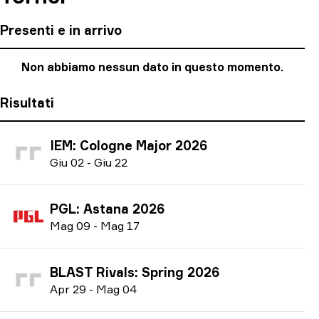
Presenti e in arrivo
Non abbiamo nessun dato in questo momento.
Risultati
IEM: Cologne Major 2026
G
iu
02
-
G
iu
22
PGL: Astana 2026
M
ag
09
-
M
ag
17
BLAST Rivals: Spring 2026
A
pr
29
-
M
ag
04