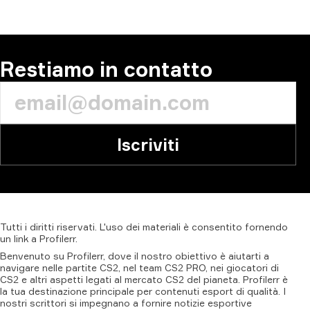
COMMENTA
Restiamo in contatto
Iscriviti
Tutti
i
diritti
riservati.
L'uso
dei
materiali
è
consentito
fornendo
un
link
a
Profilerr
.
Benvenuto su Profilerr, dove il nostro obiettivo è aiutarti a
navigare nelle partite CS2, nel team CS2 PRO, nei giocatori di
CS2 e altri aspetti legati al mercato CS2 del pianeta. Profilerr è
la tua destinazione principale per contenuti esport di qualità. I
nostri scrittori si impegnano a fornire notizie esportive