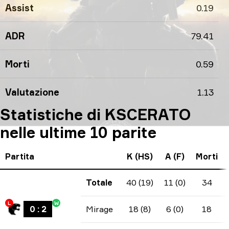
Assist
0.19
ADR
79.41
Morti
0.59
Valutazione
1.13
Statistiche di KSCERATO
nelle ultime 10 parite
Partita
K (HS)
A (F)
Morti
Totale
40 (19)
11 (0)
34
L
W
0
:
2
Mirage
18 (8)
6 (0)
18