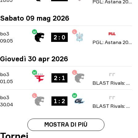
10.05
PGL: Astana 2026
Sabato 09 mag 2026
W
L
Group Stage
-
bo3
bo3
2 : 0
09.05
PGL: Astana 2026
Giovedì 30 apr 2026
W
L
Group B
-
bo3
bo3
2 : 1
01.05
BLAST Rivals: Spring 2026
L
W
Group B
-
bo3
bo3
1 : 2
30.04
BLAST Rivals: Spring 2026
MOSTRA DI PIÙ
Tornei