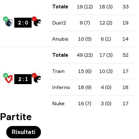
Totale
19 (12)
18 (3)
33
W
L
2
:
0
Dust2
9 (7)
12 (2)
19
Anubis
10 (5)
6 (1)
14
Totale
49 (22)
17 (3)
52
Train
15 (6)
10 (3)
17
W
L
2
:
1
Inferno
18 (9)
4 (0)
18
Nuke
16 (7)
3 (0)
17
Partite
Risultati