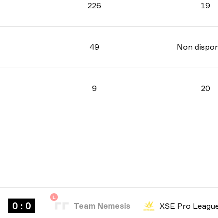
226
19
49
Non dispon
9
20
L
0 : 0
Team Nemesis
XSE Pro Leagu