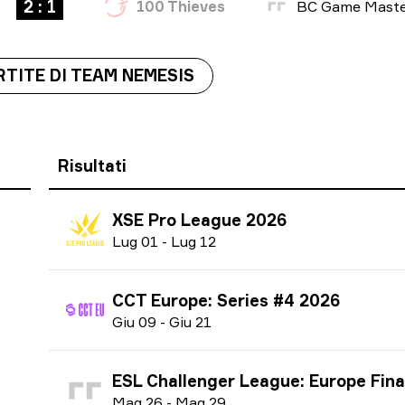
2 : 1
100 Thieves
RTITE DI TEAM NEMESIS
Risultati
XSE Pro League 2026
L
ug
01
-
L
ug
12
CCT Europe: Series #4 2026
G
iu
09
-
G
iu
21
ESL Challenger League: Europe Finals season 51
M
ag
26
-
M
ag
29