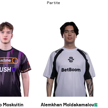
Partite
p Moskvitin
Alemkhan Moldakamalov
🇰🇿