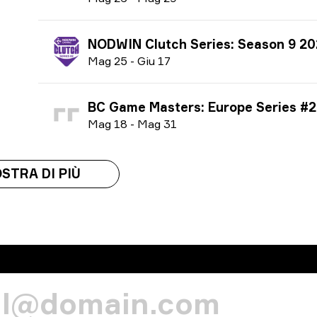
NODWIN Clutch Series: Season 9 2
M
ag
25
-
G
iu
17
BC Game Masters: Europe Series #2 season 2 
M
ag
18
-
M
ag
31
STRA DI PIÙ