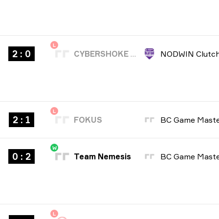
L
2 : 0
CYBERSHOKE Esports
L
2 : 1
FOKUS
W
0 : 2
Team Nemesis
L