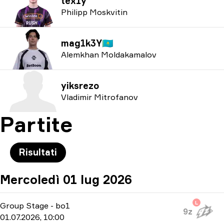
tex1y
Philipp Moskvitin
mag1k3Y
🇰🇿
Alemkhan Moldakamalov
yiksrezo
Vladimir Mitrofanov
Partite
Risultati
Mercoledì 01 lug 2026
L
Group Stage
-
bo1
9z
01.07.2026, 10:00