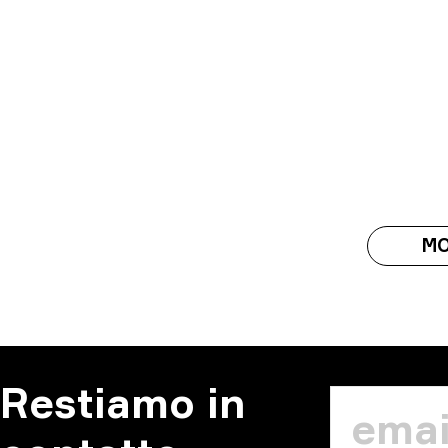
MO
Restiamo in