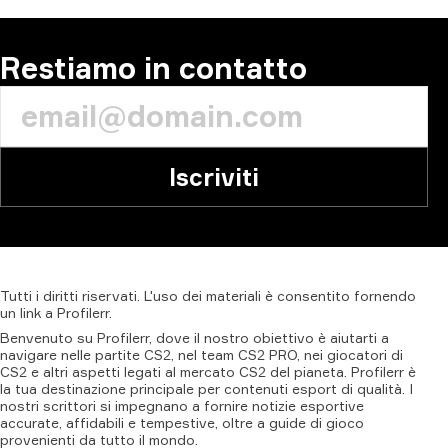
Restiamo in contatto
Iscriviti
Tutti
i
diritti
riservati.
L'uso
dei
materiali
è
consentito
fornendo
un
link
a
Profilerr
.
Benvenuto su Profilerr, dove il nostro obiettivo è aiutarti a
navigare nelle partite CS2, nel team CS2 PRO, nei giocatori di
CS2 e altri aspetti legati al mercato CS2 del pianeta. Profilerr è
la tua destinazione principale per contenuti esport di qualità. I
nostri scrittori si impegnano a fornire notizie esportive
accurate, affidabili e tempestive, oltre a guide di gioco
provenienti da tutto il mondo.