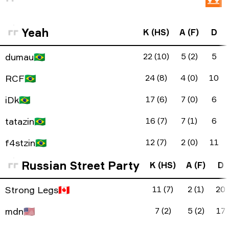
Yeah
K (HS)
A (F)
D
dumau
🇧🇷
22 (10)
5 (2)
5
RCF
🇧🇷
24 (8)
4 (0)
10
iDk
🇧🇷
17 (6)
7 (0)
6
tatazin
🇧🇷
16 (7)
7 (1)
6
f4stzin
🇧🇷
12 (7)
2 (0)
11
Russian Street Party
K (HS)
A (F)
D
Strong Legs
🇨🇦
11 (7)
2 (1)
20
mdn
🇺🇸
7 (2)
5 (2)
17