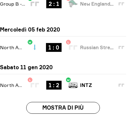
2 : 1
Group B
-
bo3
New England Whalers
Mercoledì 05 feb 2020
W
L
1 : 0
North America Open Qualifier 2
-
bo1
Russian Street Party
Sabato 11 gen 2020
L
W
1 : 2
North American Open Qualifier
-
bo3
INTZ
MOSTRA DI PIÙ