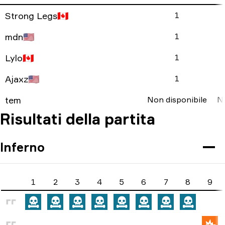
Strong Legs
🇨🇦
1
mdn
🇺🇸
1
Lylo
🇨🇦
1
Ajaxz
🇺🇸
1
tem
Non disponibile
No
Risultati della partita
Inferno
1
2
3
4
5
6
7
8
9