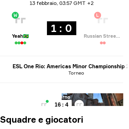
Informazioni sulla data
13 febbraio
,
03:57 GMT +2
W
L
1 : 0
Yeah
🇧🇷
Russian Street Party
ESL One Rio: Americas Minor Championship 
Torneo
Mappa
Inferno
16 : 4
Squadre e giocatori