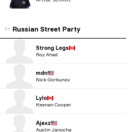
Russian Street Party
Strong Legs
🇨🇦
Roy Ahad
mdn
🇺🇸
Nick Gorbunov
Lylo
🇨🇦
Keenan Cooper
Ajaxz
🇺🇸
Austin Janocha