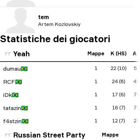
tem
Artem Kozlovskiy
Statistiche dei giocatori
Yeah
Mappe
K (HS)
A (
dumau
🇧🇷
1
22 (10)
5 (
RCF
🇧🇷
1
24 (8)
4 (
iDk
🇧🇷
1
17 (6)
7 (
tatazin
🇧🇷
1
16 (7)
7 (
f4stzin
🇧🇷
1
12 (7)
2 (
Russian Street Party
Mappe