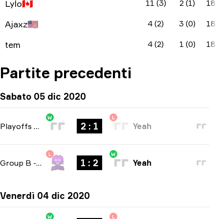
Lylo
🇨🇦
11 (3)
2 (1)
18
Ajaxz
🇺🇸
4 (2)
3 (0)
18
tem
4 (2)
1 (0)
18
Partite precedenti
Sabato 05 dic 2020
W
L
2 : 1
Playoffs
-
bo3
Yeah
L
W
1 : 2
Group B
-
bo3
Yeah
Venerdì 04 dic 2020
W
L