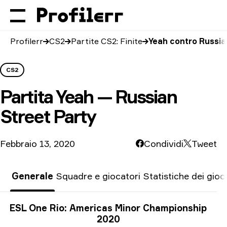
Profilerr
CS2
Partite CS2: Finite
Yeah contro Russia
CS2
Partita
Yeah — Russian
Street Party
Febbraio 13, 2020
Condividi
Tweet
Generale
Squadre e giocatori
Statistiche dei gioc
Informazioni sul torneo
ESL One Rio: Americas Minor Championship
2020