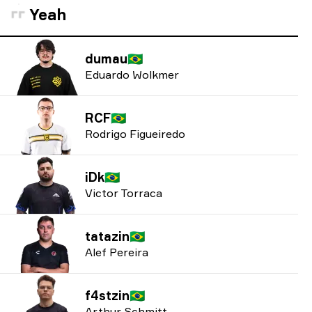
Yeah
dumau
🇧🇷
Eduardo Wolkmer
RCF
🇧🇷
Rodrigo Figueiredo
iDk
🇧🇷
Victor Torraca
tatazin
🇧🇷
Alef Pereira
f4stzin
🇧🇷
Arthur Schmitt