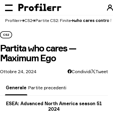
Profilerr
CS2
Partite CS2: Finite
who cares contro 
CS2
Partita
who cares —
Maximum Ego
Ottobre 24, 2024
Condividi
Tweet
Generale
Partite precedenti
Informazioni sul torneo
ESEA: Advanced North America season 51
2024