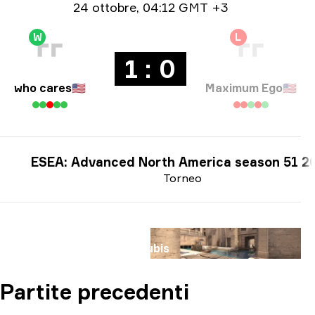
Informazioni sulla data
24 ottobre
,
04:12 GMT +3
W
L
1 : 0
who cares
🇺🇸
Maximum Ego
🇺🇸
ESEA: Advanced North America season 51 2
Torneo
Mappa
Anubis
Partite precedenti