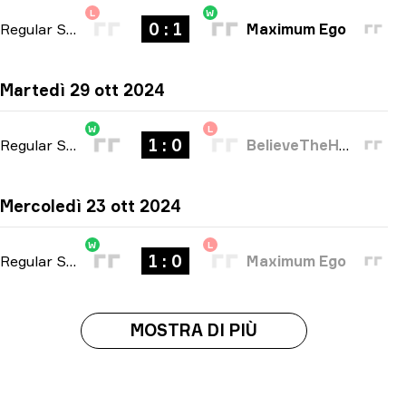
L
W
0 : 1
Regular Season
-
bo1
Maximum Ego
Martedì 29 ott 2024
W
L
1 : 0
Regular Season
-
bo1
BelieveTheHype
Mercoledì 23 ott 2024
W
L
1 : 0
Regular Season
-
bo1
Maximum Ego
MOSTRA DI PIÙ