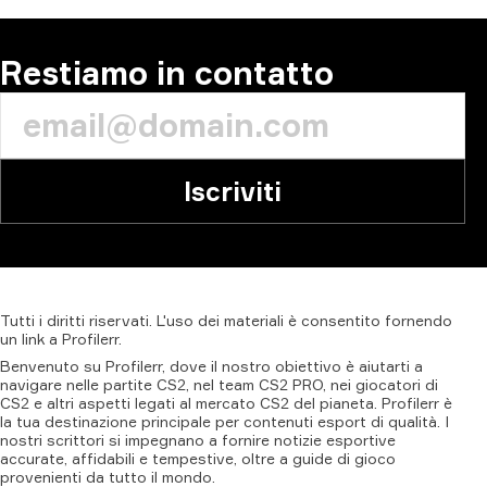
Restiamo in contatto
Iscriviti
Tutti
i
diritti
riservati.
L'uso
dei
materiali
è
consentito
fornendo
un
link
a
Profilerr
.
Benvenuto su Profilerr, dove il nostro obiettivo è aiutarti a
navigare nelle partite CS2, nel team CS2 PRO, nei giocatori di
CS2 e altri aspetti legati al mercato CS2 del pianeta. Profilerr è
la tua destinazione principale per contenuti esport di qualità. I
nostri scrittori si impegnano a fornire notizie esportive
accurate, affidabili e tempestive, oltre a guide di gioco
provenienti da tutto il mondo.