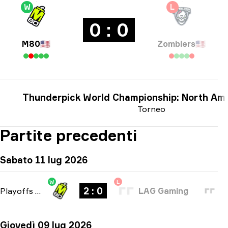
W
L
0 : 0
M80
🇺🇸
Zomblers
🇺🇸
Thunderpick World Championship: North Am
Torneo
Partite precedenti
Sabato 11 lug 2026
W
L
2 : 0
Playoffs
-
bo3
LAG Gaming
Giovedì 09 lug 2026