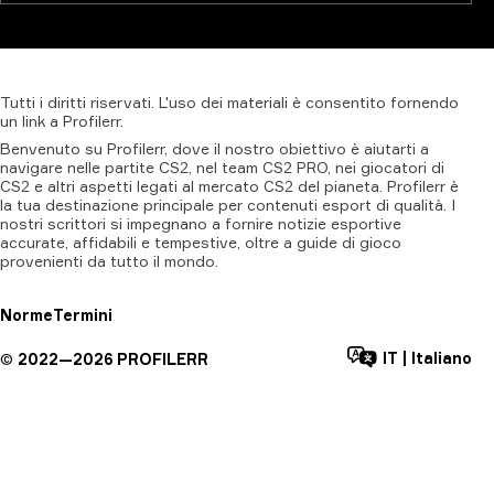
Tutti
i
diritti
riservati.
L'uso
dei
materiali
è
consentito
fornendo
un
link
a
Profilerr
.
Benvenuto su Profilerr, dove il nostro obiettivo è aiutarti a
navigare nelle partite CS2, nel team CS2 PRO, nei giocatori di
CS2 e altri aspetti legati al mercato CS2 del pianeta. Profilerr è
la tua destinazione principale per contenuti esport di qualità. I
nostri scrittori si impegnano a fornire notizie esportive
accurate, affidabili e tempestive, oltre a guide di gioco
provenienti da tutto il mondo.
Norme
Termini
IT
|
Italiano
©
2022—
2026
PROFILERR