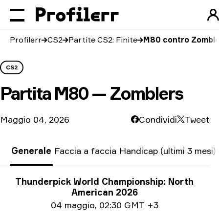
Profilerr
CS2
Partite CS2: Finite
M80 contro Zomble
CS2
Partita
M80 — Zomblers
Maggio 04, 2026
Condividi
Tweet
Generale
Faccia a faccia
Handicap (ultimi 3 mesi)
Informazioni sul torneo
Thunderpick World Championship: North
American 2026
Informazioni sulla data
04 maggio
,
02:30 GMT +3