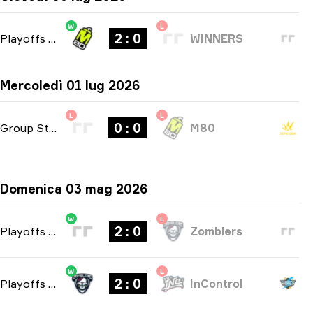
W
L
2 : 0
Playoffs
-
bo3
WINNERS
Mercoledì 01 lug 2026
L
L
0 : 0
Group Stage
-
bo1
M80
Domenica 03 mag 2026
W
L
2 : 0
Playoffs
-
bo3
Zomblers
W
L
2 : 0
Playoffs
-
bo3
InControl