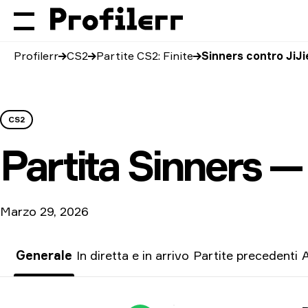
Profilerr
CS2
Partite CS2: Finite
Sinners contro JiJ
CS2
Partita
Sinners —
Marzo 29, 2026
Generale
In diretta e in arrivo
Partite precedenti
A