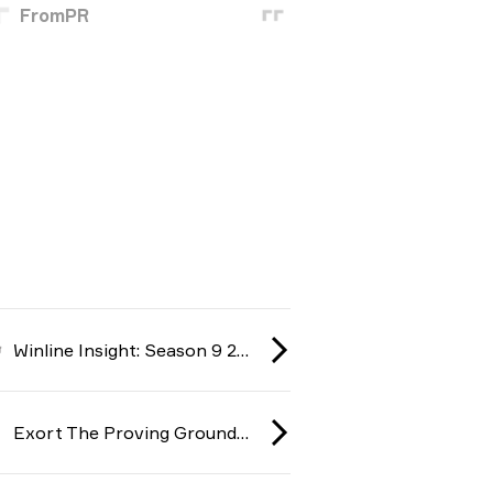
FromPR
Winline Insight: Season 9 2025
Exort The Proving Grounds: Season 5 2025