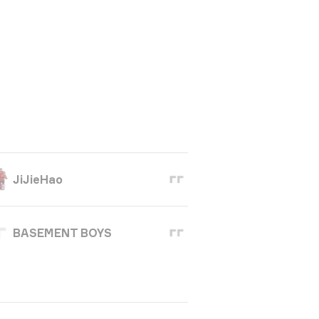
JiJieHao
BASEMENT BOYS