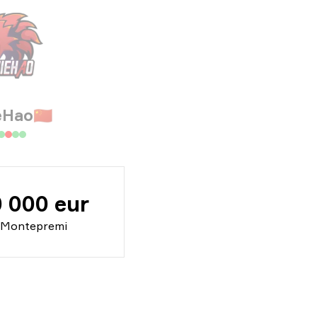
eHao
🇨🇳
 000 eur
Montepremi