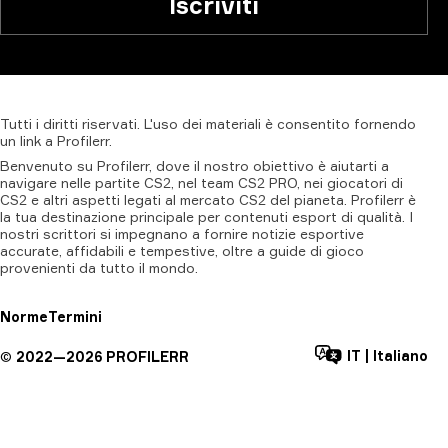
Iscriviti
Tutti
i
diritti
riservati.
L'uso
dei
materiali
è
consentito
fornendo
un
link
a
Profilerr
.
Benvenuto su Profilerr, dove il nostro obiettivo è aiutarti a
navigare nelle partite CS2, nel team CS2 PRO, nei giocatori di
CS2 e altri aspetti legati al mercato CS2 del pianeta. Profilerr è
la tua destinazione principale per contenuti esport di qualità. I
nostri scrittori si impegnano a fornire notizie esportive
accurate, affidabili e tempestive, oltre a guide di gioco
provenienti da tutto il mondo.
Norme
Termini
IT
|
Italiano
©
2022—
2026
PROFILERR