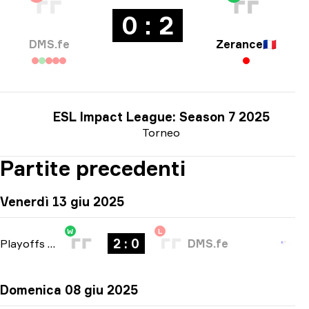
0 : 2
DMS.fe
Zerance
🇫🇷
ESL Impact League: Season 7 2025
Torneo
Partite precedenti
Venerdì 13 giu 2025
W
L
2 : 0
Playoffs
-
bo3
DMS.fe
Domenica 08 giu 2025