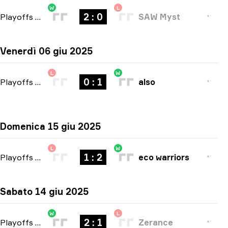
W
L
2 : 0
Playoffs
-
bo3
SAW Myst
Venerdì 06 giu 2025
L
W
0 : 1
Playoffs
-
bo1
also
Domenica 15 giu 2025
L
W
1 : 2
Playoffs
-
bo3
eco warriors
Sabato 14 giu 2025
W
L
2 : 1
Playoffs
-
bo3
Zerance