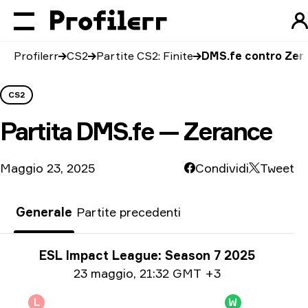
Profilerr
CS2
Partite CS2: Finite
DMS.fe contro Zer
CS2
Partita
DMS.fe — Zerance
Maggio 23, 2025
Condividi
Tweet
Generale
Partite precedenti
Informazioni sul torneo
ESL Impact League: Season 7 2025
Informazioni sulla data
23 maggio
,
21:32 GMT +3
L
W