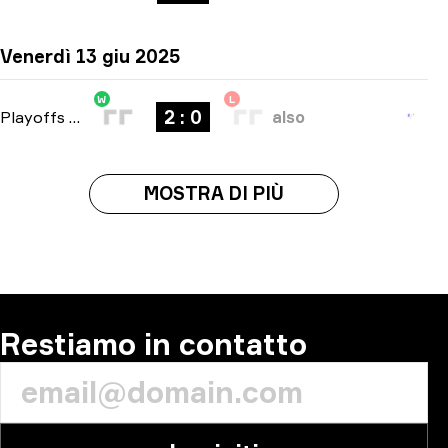
Venerdì 13 giu 2025
W
L
2 : 0
Playoffs
-
bo3
also
MOSTRA DI PIÙ
Restiamo in contatto