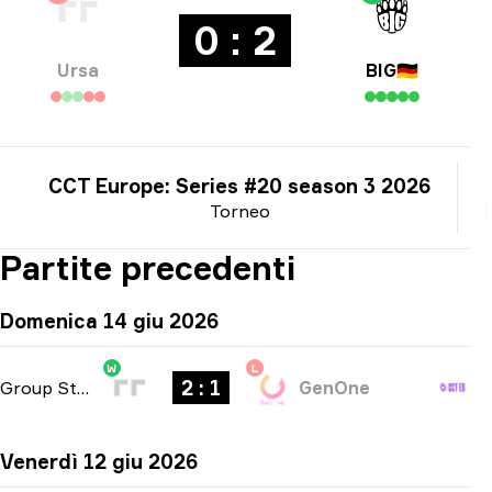
0 : 2
Ursa
BIG
🇩🇪
CCT Europe: Series #20 season 3 2026
Torneo
Partite precedenti
Domenica 14 giu 2026
W
L
2 : 1
Group Stage
-
bo3
GenOne
Venerdì 12 giu 2026