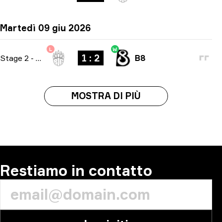
Martedì 09 giu 2026
L
W
1 : 2
Stage 2
-
bo3
B8
MOSTRA DI PIÙ
Restiamo in contatto