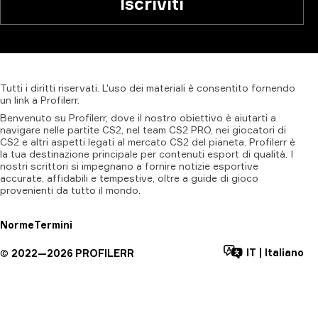
Iscriviti
Tutti
i
diritti
riservati.
L'uso
dei
materiali
è
consentito
fornendo
un
link
a
Profilerr
.
Benvenuto su Profilerr, dove il nostro obiettivo è aiutarti a
navigare nelle partite CS2, nel team CS2 PRO, nei giocatori di
CS2 e altri aspetti legati al mercato CS2 del pianeta. Profilerr è
la tua destinazione principale per contenuti esport di qualità. I
nostri scrittori si impegnano a fornire notizie esportive
accurate, affidabili e tempestive, oltre a guide di gioco
provenienti da tutto il mondo.
Norme
Termini
IT
|
Italiano
©
2022—
2026
PROFILERR