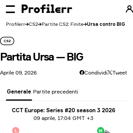
Profilerr
CS2
Partite CS2: Finite
Ursa contro BIG
CS2
Partita
Ursa — BIG
Aprile 09, 2026
Condividi
Tweet
Generale
Partite precedenti
Informazioni sul torneo
CCT Europe: Series #20 season 3 2026
Informazioni sulla data
09 aprile
,
17:04 GMT +3
L
W