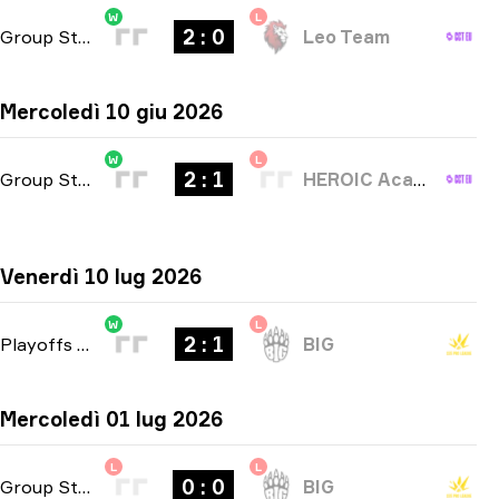
W
L
2 : 0
Group Stage
-
bo3
Leo Team
Mercoledì 10 giu 2026
W
L
2 : 1
Group Stage
-
bo3
HEROIC Academy
Venerdì 10 lug 2026
W
L
2 : 1
Playoffs
-
bo3
BIG
Mercoledì 01 lug 2026
L
L
0 : 0
Group Stage
-
bo1
BIG