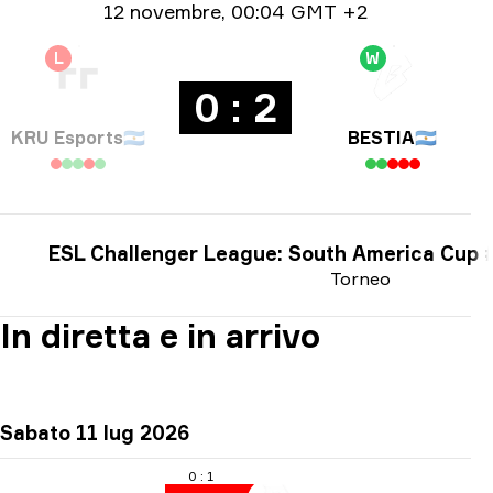
Informazioni sulla data
12 novembre
,
00:04 GMT +2
L
W
0 : 2
KRÜ Esports
🇦🇷
BESTIA
🇦🇷
ESL Challenger League: South America Cup 
Torneo
In diretta e in arrivo
Sabato 11 lug 2026
0 : 1