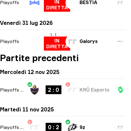
IN
Playoffs
BESTIA
DIRETTA
Venerdì 31 lug 2026
1 : 1
IN
Playoffs
Galorys
DIRETTA
Partite precedenti
Mercoledì 12 nov 2025
W
L
2 : 0
Playoffs
-
bo3
KRÜ Esports
Martedì 11 nov 2025
L
W
0 : 2
Playoffs
-
bo3
9z