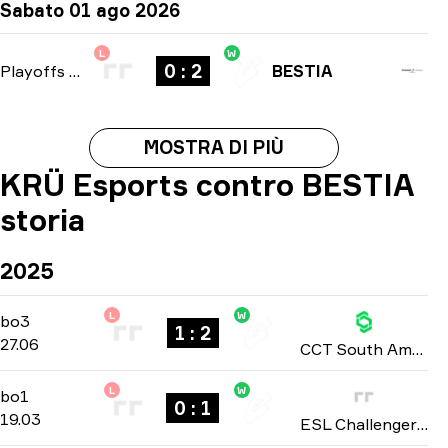
Sabato 01 ago 2026
L
W
0 : 2
Playoffs
-
bo3
BESTIA
MOSTRA DI PIÙ
KRÜ Esports contro BESTIA
storia
2025
L
W
Playoffs
-
bo3
bo3
1 : 2
27.06
CCT South America: Series #1 season 3 2025
L
W
Regular Season
-
bo1
bo1
0 : 1
19.03
ESL Challenger League: South America season 49 2025