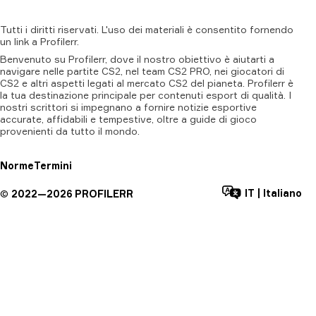
Tutti
i
diritti
riservati.
L'uso
dei
materiali
è
consentito
fornendo
un
link
a
Profilerr
.
Benvenuto su Profilerr, dove il nostro obiettivo è aiutarti a
navigare nelle partite CS2, nel team CS2 PRO, nei giocatori di
CS2 e altri aspetti legati al mercato CS2 del pianeta. Profilerr è
la tua destinazione principale per contenuti esport di qualità. I
nostri scrittori si impegnano a fornire notizie esportive
accurate, affidabili e tempestive, oltre a guide di gioco
provenienti da tutto il mondo.
Norme
Termini
IT
|
Italiano
©
2022—
2026
PROFILERR