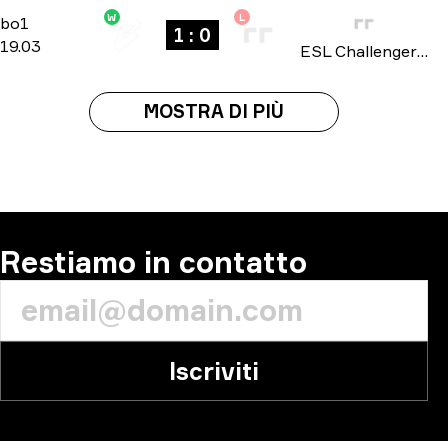
W
L
Regular Season
-
bo1
bo1
1 : 0
19.03
ESL Challenger League: South America season 49 2025
MOSTRA DI PIÙ
Restiamo in contatto
Iscriviti