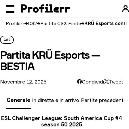
Profilerr
CS2
Partite CS2: Finite
KRÜ Esports contr
CS2
Partita
KRÜ Esports —
BESTIA
Novembre 12, 2025
Condividi
Tweet
Generale
In diretta e in arrivo
Partite precedenti
A
Informazioni sul torneo
ESL Challenger League: South America Cup #4
season 50 2025