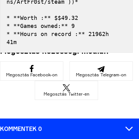
ns/ArtFr0st/steam ))*
* **Worth :** $$49.32
* **Games owned:** 9
* **Hours on record :** 21962h 
41m
Megosztás közösségi médián
Megosztás Facebook-on
Megosztás Telegram-on
Megosztás Twitter-en
KOMMENTEK 0