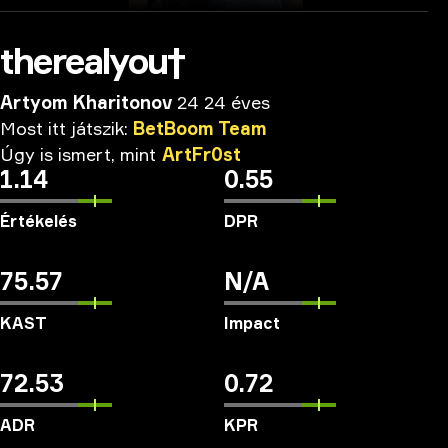
therealyou†
Artyom Kharitonov
24 24 éves
Most
itt
játszik:
BetBoom
Team
Úgy
is
ismert,
mint
ArtFr0st
1.14
0.55
Értékelés
DPR
75.57
N/A
KAST
Impact
72.53
0.72
ADR
KPR