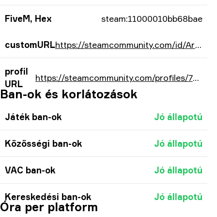
FiveM, Hex
steam:11000010bb68bae
customURL
https://steamcommunity.com/id/ArtFr0st21/
profil
https://steamcommunity.com/profiles/76561198156778414/
URL
Ban-ok és korlátozások
Játék ban-ok
Jó állapotú
Közösségi ban-ok
Jó állapotú
VAC ban-ok
Jó állapotú
Kereskedési ban-ok
Jó állapotú
Óra per platform