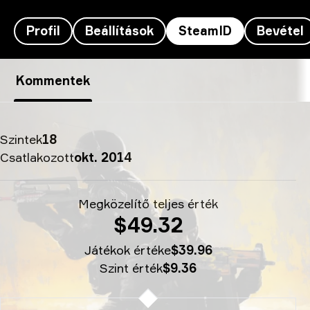
Profil
Beállítások
SteamID
Bevétel
ArtFr0st’s SteamID-ja - therealyou†
Kommentek
Szintek
18
Csatlakozott
okt. 2014
Megközelítő teljes érték
$49.32
Játékok értéke
$39.96
Szint érték
$9.36