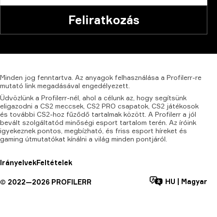
Feliratkozás
Minden
jog
fenntartva.
Az
anyagok
felhasználása
a
Profilerr-re
mutató
link
megadásával
engedélyezett.
Üdvözlünk a Profilerr-nél, ahol a célunk az, hogy segítsünk
eligazodni a CS2 meccsek, CS2 PRO csapatok, CS2 játékosok
és további CS2-hoz fűződő tartalmak között. A Profilerr a jól
bevált szolgáltatód minőségi esport tartalom terén. Az íróink
igyekeznek pontos, megbízható, és friss esport híreket és
gaming útmutatókat kínálni a világ minden pontjáról.
Irányelvek
Feltételek
HU
|
Magyar
©
2022—
2026
PROFILERR