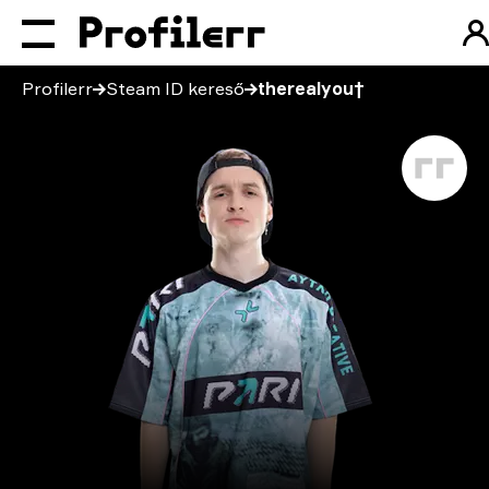
Profilerr
Steam ID kereső
therealyou†