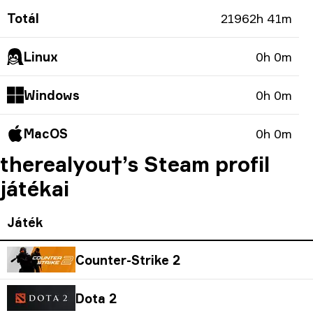
Totál
21962h 41m
Linux
0h 0m
Windows
0h 0m
MacOS
0h 0m
therealyou†’s Steam profil
játékai
Játék
Counter-Strike 2
Dota 2