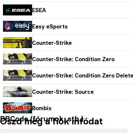
ESEA
Easy eSports
Counter-Strike
Counter-Strike: Condition Zero
Counter-Strike: Condition Zero Delet
Counter-Strike: Source
Bombix
BBCode (fórumok, stb.)
Oszd meg a fiók infódat