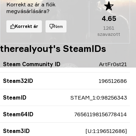
Korrekt az ár a fiók
megvásárlására?
4.65
Korrekt ár
Nem
1261
szavazott
therealyou†'s SteamIDs
Steam Community ID
ArtFr0st21
Steam32ID
196512686
SteamID
STEAM_1:0:98256343
Steam64ID
76561198156778414
Steam3ID
[U:1:196512686]