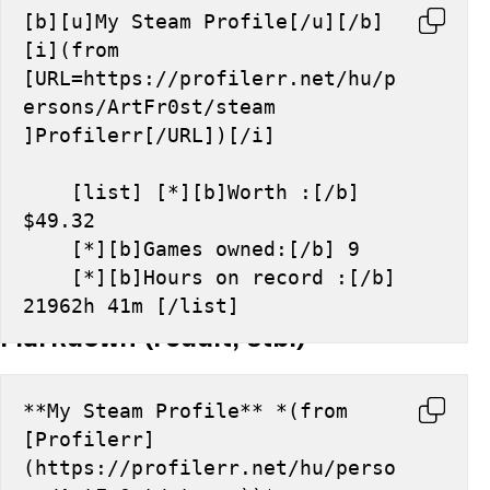
[b][u]My Steam Profile[/u][/b] 
[i](from 
[URL=https://profilerr.net/hu/p
ersons/ArtFr0st/steam 
]Profilerr[/URL])[/i]
    [list] [*][b]Worth :[/b] 
$49.32
    [*][b]Games owned:[/b] 9
    [*][b]Hours on record :[/b] 
21962h 41m [/list]
Markdown (reddit, stb.)
**My Steam Profile** *(from 
[Profilerr]
(https://profilerr.net/hu/perso