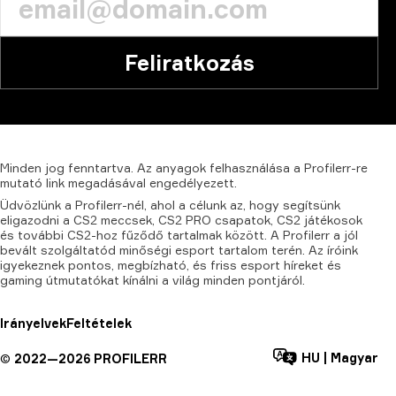
Feliratkozás
Minden
jog
fenntartva.
Az
anyagok
felhasználása
a
Profilerr-re
mutató
link
megadásával
engedélyezett.
Üdvözlünk a Profilerr-nél, ahol a célunk az, hogy segítsünk
eligazodni a CS2 meccsek, CS2 PRO csapatok, CS2 játékosok
és további CS2-hoz fűződő tartalmak között. A Profilerr a jól
bevált szolgáltatód minőségi esport tartalom terén. Az íróink
igyekeznek pontos, megbízható, és friss esport híreket és
gaming útmutatókat kínálni a világ minden pontjáról.
Irányelvek
Feltételek
HU
|
Magyar
©
2022—
2026
PROFILERR