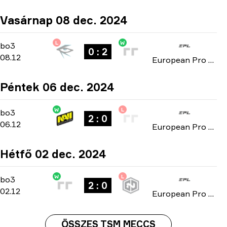
Vasárnap 08 dec. 2024
L
W
Group C
-
bo3
bo3
0 : 2
08.12
European Pro League: Season 21 2024
Péntek 06 dec. 2024
W
L
Group C
-
bo3
bo3
2 : 0
06.12
European Pro League: Season 21 2024
Hétfő 02 dec. 2024
W
L
Group C
-
bo3
bo3
2 : 0
02.12
European Pro League: Season 21 2024
ÖSSZES TSM MECCS