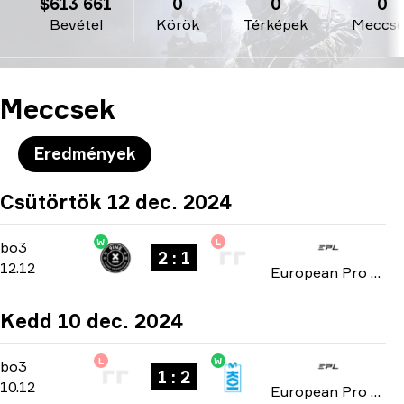
$613 661
0
0
0
Bevétel
Körök
Térképek
Meccs
Meccsek
Eredmények
Csütörtök 12 dec. 2024
W
L
Playoffs
-
bo3
bo3
2 : 1
12.12
European Pro League: Season 21 2024
Kedd 10 dec. 2024
L
W
Playoffs
-
bo3
bo3
1 : 2
10.12
European Pro League: Season 21 2024