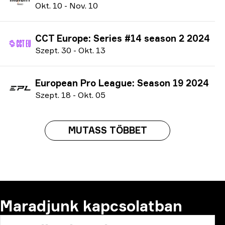
O
kt.
10
-
N
ov.
10
CCT Europe: Series #14 season 2 2024
S
zept.
30
-
O
kt.
13
European Pro League: Season 19 2024
S
zept.
18
-
O
kt.
05
MUTASS TÖBBET
Maradjunk kapcsolatban