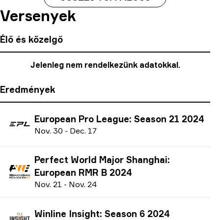
Versenyek
Élő és közelgő
Jelenleg nem rendelkezünk adatokkal.
Eredmények
European Pro League: Season 21 2024
N
ov.
30
-
D
ec.
17
Perfect World Major Shanghai:
European RMR B 2024
N
ov.
21
-
N
ov.
24
Winline Insight: Season 6 2024