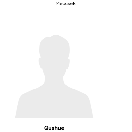
Meccsek
Qushue