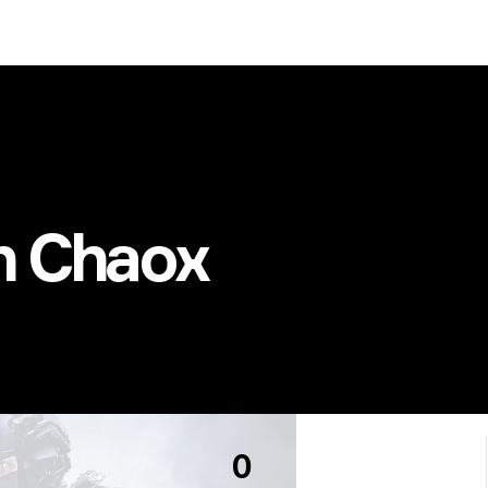
n Chaox
0