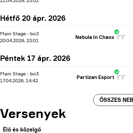
21.04.2026, 23:02
Hétfő 20 ápr. 2026
W
Main Stage
-
bo3
Nebula In Chaox
20.04.2026, 23:01
Péntek 17 ápr. 2026
W
Main Stage
-
bo3
Partizan Esport
17.04.2026, 14:42
ÖSSZES NEB
Versenyek
Élő és közelgő