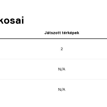
kosai
Játszott térképek
2
N/A
N/A