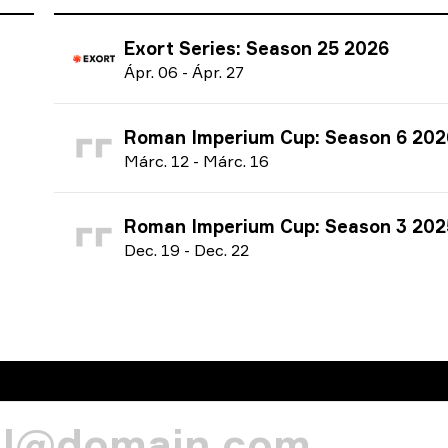
Exort Series: Season 25 2026
Á
pr.
06
-
Á
pr.
27
Roman Imperium Cup: Season 6 202
M
árc.
12
-
M
árc.
16
Roman Imperium Cup: Season 3 202
D
ec.
19
-
D
ec.
22