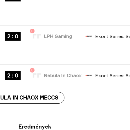
L
2 : 0
LPH Gaming
L
2 : 0
Nebula In Chaox
ULA IN CHAOX MECCS
Eredmények