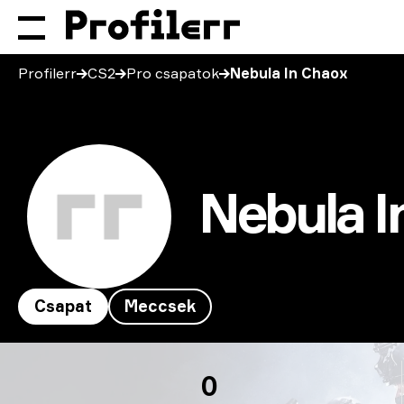
Profilerr
CS2
Pro csapatok
Nebula In Chaox
Nebula I
Csapat
Meccsek
Nebula In Chaox
0