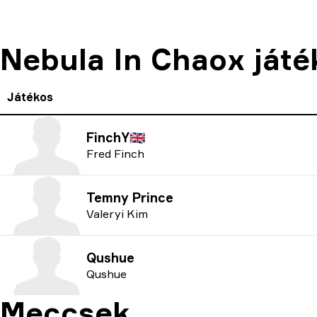
Nebula In Chaox játé
Játékos
FinchY
🇬🇧
Fred Finch
Temny Prince
Valeryi Kim
Qushue
Qushue
Meccsek