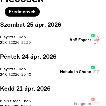
Eredmények
Szombat 25 ápr. 2026
W
Playoffs
-
bo3
AaB Esport
25.04.2026, 22:25
Péntek 24 ápr. 2026
W
Playoffs
-
bo3
Nebula In Chaox
24.04.2026, 23:40
Kedd 21 ápr. 2026
L
Main Stage
-
bo3
Wingman