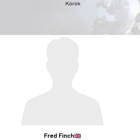
Körök
Fred Finch
🇬🇧