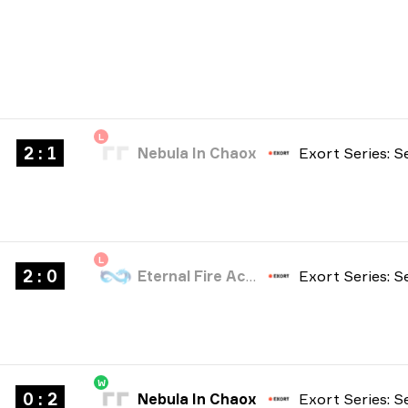
L
2 : 1
Nebula In Chaox
L
2 : 0
Eternal Fire Academy
W
0 : 2
Nebula In Chaox