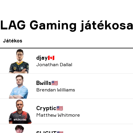
LAG Gaming játékosa
Játékos
djay
🇨🇦
Jonathan Dallal
Bwills
🇺🇸
Brendan Williams
Cryptic
🇺🇸
Matthew Whitmore