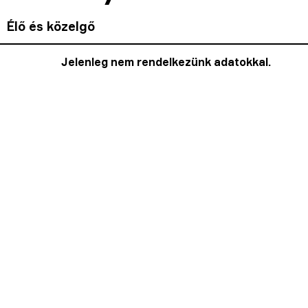
Élő és közelgő
Jelenleg nem rendelkezünk adatokkal.