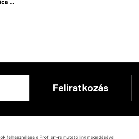
 2026
Feliratkozás
gok
felhasználása
a
Profilerr-re
mutató
link
megadásával