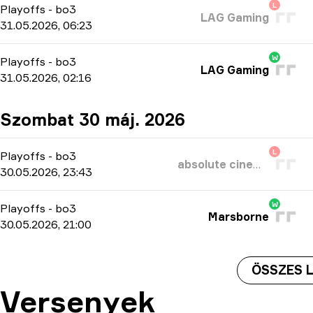
L
Playoffs
-
bo3
LAG Gaming
31.05.2026, 06:23
W
Playoffs
-
bo3
LAG Gaming
31.05.2026, 02:16
Szombat 30 máj. 2026
L
Playoffs
-
bo3
absolute cinema
30.05.2026, 23:43
W
Playoffs
-
bo3
Marsborne
30.05.2026, 21:00
ÖSSZES 
Versenyek