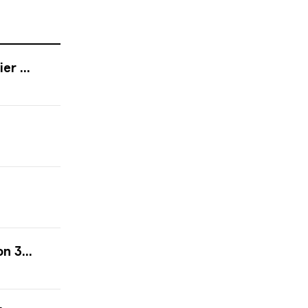
2026
2026