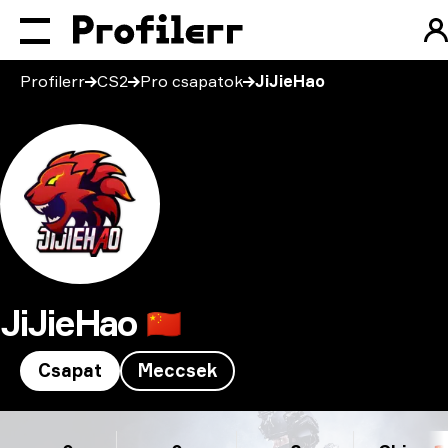
Profilerr
CS2
Pro csapatok
JiJieHao
JiJieHao
🇨🇳
Csapat
Meccsek
JiJieHao