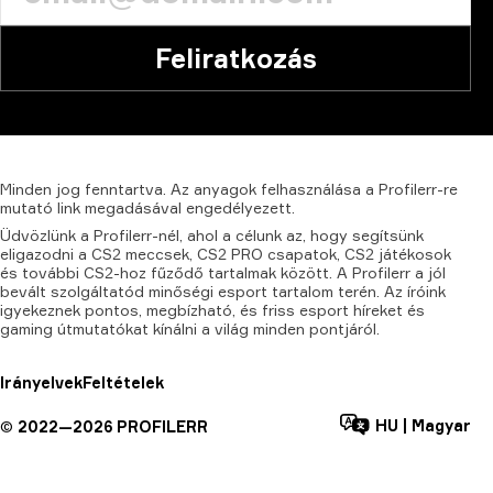
Feliratkozás
Minden
jog
fenntartva.
Az
anyagok
felhasználása
a
Profilerr-re
mutató
link
megadásával
engedélyezett.
Üdvözlünk a Profilerr-nél, ahol a célunk az, hogy segítsünk
eligazodni a CS2 meccsek, CS2 PRO csapatok, CS2 játékosok
és további CS2-hoz fűződő tartalmak között. A Profilerr a jól
bevált szolgáltatód minőségi esport tartalom terén. Az íróink
igyekeznek pontos, megbízható, és friss esport híreket és
gaming útmutatókat kínálni a világ minden pontjáról.
Irányelvek
Feltételek
HU
|
Magyar
©
2022—
2026
PROFILERR