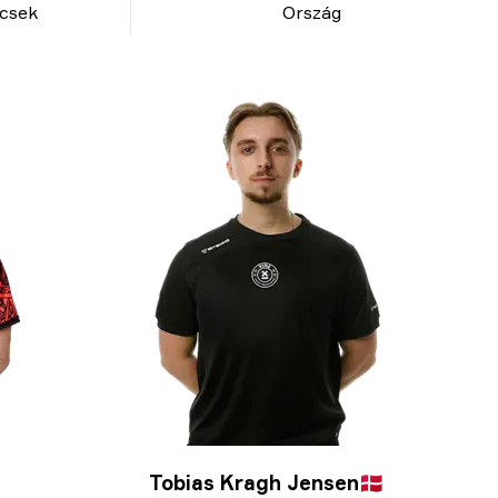
csek
Ország
Tobias Kragh Jensen
🇩🇰