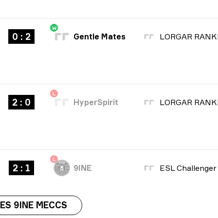
W
0 : 2
Gentle Mates
L
2 : 0
HyperSpirit
L
2 : 1
9INE
ES 9INE MECCS