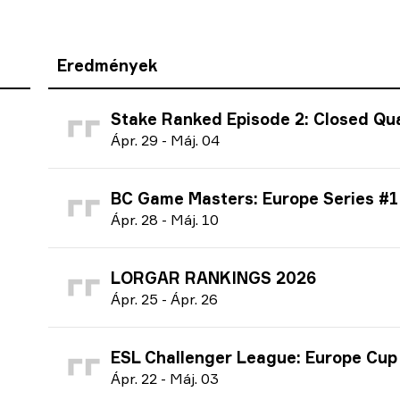
Eredmények
Stake Ranked Episode 2: Closed Qualifier 
Á
pr.
29
-
M
áj.
04
BC Game Masters: Europe Series #1 season 2 
Á
pr.
28
-
M
áj.
10
LORGAR RANKINGS 2026
Á
pr.
25
-
Á
pr.
26
ESL Challenger League: Europe Cup #4 season 51
Á
pr.
22
-
M
áj.
03