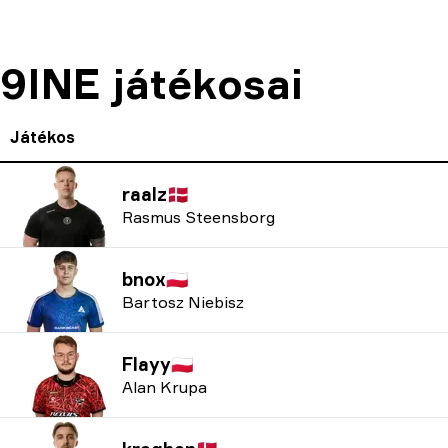
9INE játékosai
Játékos
raalz
🇩🇰
Rasmus Steensborg
bnox
🇵🇱
Bartosz Niebisz
Flayy
🇵🇱
Alan Krupa