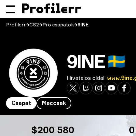
Profilerr
CS2
Pro csapatok
9INE
9INE
🇸🇪
Hivatalos oldal
:
www.9ine.
Csapat
Meccsek
9INE
$200 580
0