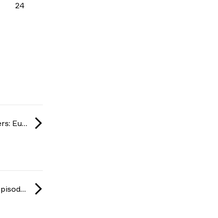
24
BC Game Masters: Europe Series #1 season 2 2026
Stake Ranked Episode 2: Closed Qualifier 2026