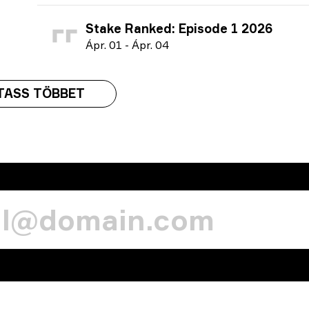
Stake Ranked: Episode 1 2026
Á
pr.
01
-
Á
pr.
04
TASS TÖBBET