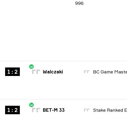
996
W
1 : 2
Walczaki
W
1 : 2
BET-M 33