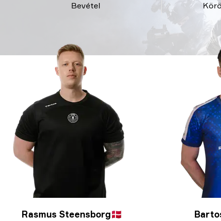
Bevétel
Kör
Rasmus Steensborg
🇩🇰
Barto