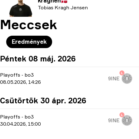
kraghen
🇩🇰
Tobias Kragh Jensen
Meccsek
Eredmények
Péntek 08 máj. 2026
L
Playoffs
-
bo3
9INE
08.05.2026, 14:26
Csütörtök 30 ápr. 2026
L
Playoffs
-
bo3
9INE
30.04.2026, 15:00