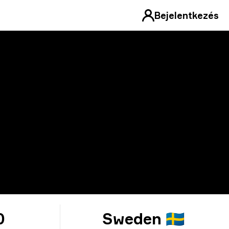
Bejelentkezés
0
Sweden 🇸🇪