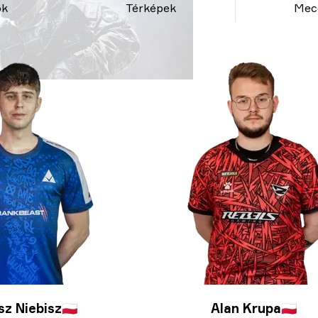
ök
Térképek
Mec
sz Niebisz
🇵🇱
Alan Krupa
🇵🇱