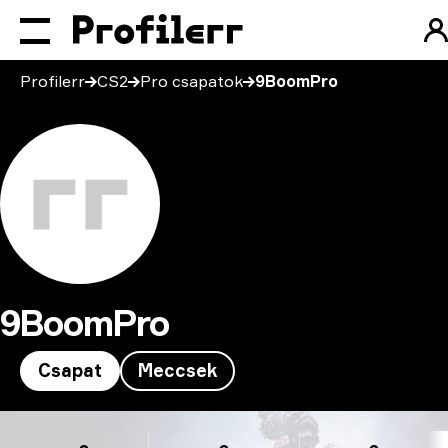
Profilerr
CS2
Pro csapatok
9BoomPro
9BoomPro
Csapat
Meccsek
9BoomPro