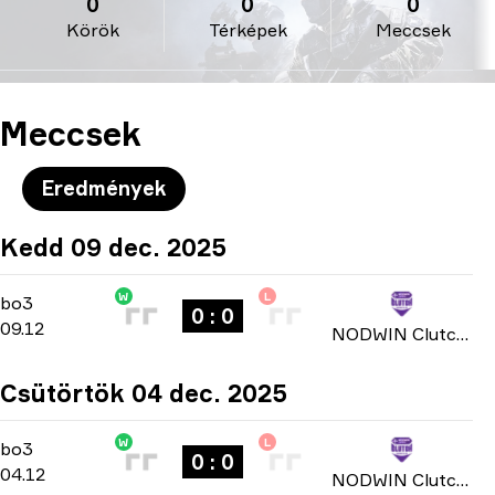
0
0
0
Körök
Térképek
Meccsek
Meccsek
Eredmények
Kedd 09 dec. 2025
W
L
Group Stage
-
bo3
bo3
0 : 0
09.12
NODWIN Clutch Series: Season 3 2025
Csütörtök 04 dec. 2025
W
L
Group Stage
-
bo3
bo3
0 : 0
04.12
NODWIN Clutch Series: Season 3 2025