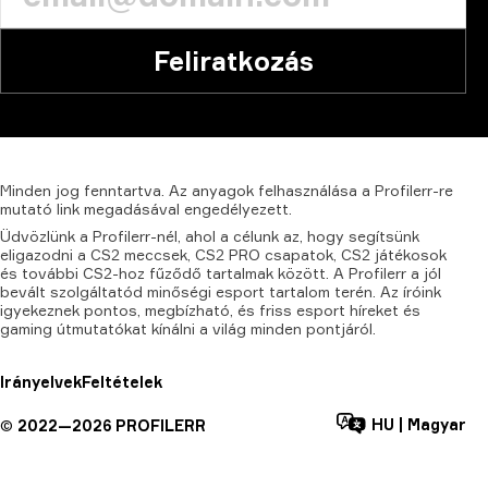
Feliratkozás
Minden
jog
fenntartva.
Az
anyagok
felhasználása
a
Profilerr-re
mutató
link
megadásával
engedélyezett.
Üdvözlünk a Profilerr-nél, ahol a célunk az, hogy segítsünk
eligazodni a CS2 meccsek, CS2 PRO csapatok, CS2 játékosok
és további CS2-hoz fűződő tartalmak között. A Profilerr a jól
bevált szolgáltatód minőségi esport tartalom terén. Az íróink
igyekeznek pontos, megbízható, és friss esport híreket és
gaming útmutatókat kínálni a világ minden pontjáról.
Irányelvek
Feltételek
HU
|
Magyar
©
2022—
2026
PROFILERR