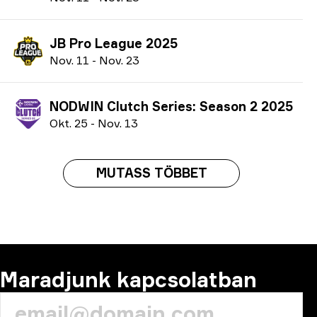
JB Pro League 2025
N
ov.
11
-
N
ov.
23
NODWIN Clutch Series: Season 2 2025
O
kt.
25
-
N
ov.
13
MUTASS TÖBBET
Maradjunk kapcsolatban