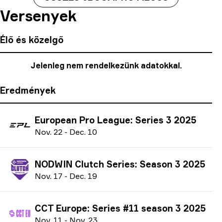
Versenyek
Élő és közelgő
Jelenleg nem rendelkezünk adatokkal.
Eredmények
European Pro League: Series 3 2025
N
ov.
22
-
D
ec.
10
NODWIN Clutch Series: Season 3 2025
N
ov.
17
-
D
ec.
19
CCT Europe: Series #11 season 3 2025
N
ov.
11
-
N
ov.
23