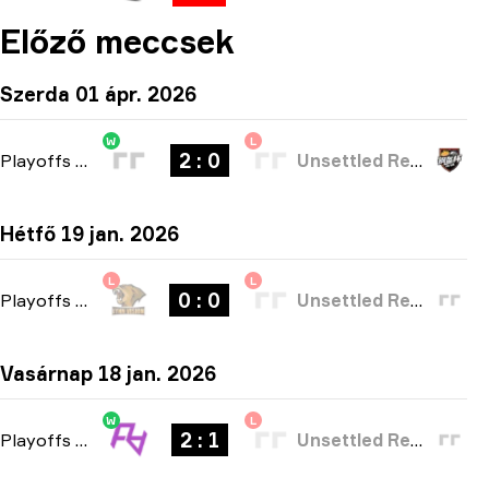
Előző meccsek
Szerda 01 ápr. 2026
W
L
2 : 0
Playoffs
-
bo3
Unsettled Resentment
Hétfő 19 jan. 2026
L
L
0 : 0
Playoffs
-
bo3
Unsettled Resentment
Vasárnap 18 jan. 2026
W
L
2 : 1
Playoffs
-
bo3
Unsettled Resentment