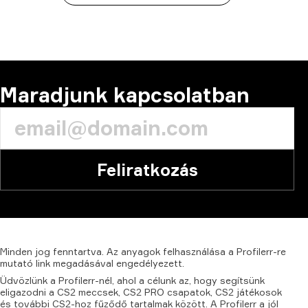
Maradjunk kapcsolatban
Feliratkozás
Minden
jog
fenntartva.
Az
anyagok
felhasználása
a
Profilerr-re
mutató
link
megadásával
engedélyezett.
Üdvözlünk a Profilerr-nél, ahol a célunk az, hogy segítsünk
eligazodni a CS2 meccsek, CS2 PRO csapatok, CS2 játékosok
és további CS2-hoz fűződő tartalmak között. A Profilerr a jól