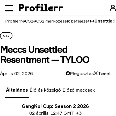
Profilerr
CS2
CS2 mérkőzések: befejezett
Unsettled
CS2
Meccs
Unsettled
Resentment — TYLOO
Április 02, 2026
Megosztás
Tweet
Általános
Élő és közelgő
Előző meccsek
Verseny infó
GangKui Cup: Season 2 2026
Dátum információ
02 április
,
12:47 GMT +3