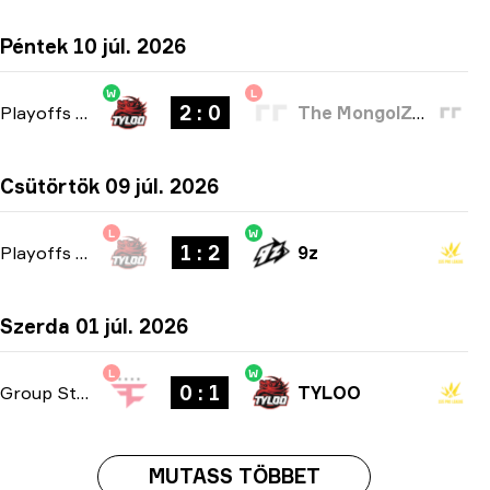
Péntek 10 júl. 2026
W
L
2 : 0
Playoffs
-
bo3
The MongolZ Academy
Csütörtök 09 júl. 2026
L
W
1 : 2
Playoffs
-
bo3
9z
Szerda 01 júl. 2026
L
W
0 : 1
Group Stage
-
bo1
TYLOO
MUTASS TÖBBET