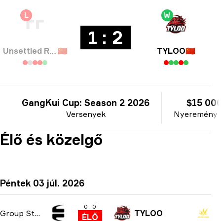
L
W
1 : 2
Unsettled Resentment
🇨🇳
TYLOO
🇨🇳
GangKui Cup: Season 2 2026
$15 00
Versenyek
Nyeremény 
Élő és közelgő
Péntek 03 júl. 2026
0 : 0
Group Stage
TYLOO
ÉLŐ