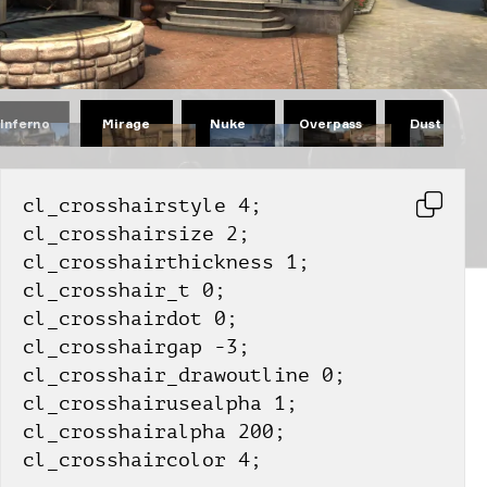
Mirage
Nuke
Overpass
Dust II
Inferno
cl_crosshairstyle 4;
cl_crosshairsize 2;
cl_crosshairthickness 1;
cl_crosshair_t 0;
cl_crosshairdot 0;
cl_crosshairgap -3;
cl_crosshair_drawoutline 0;
cl_crosshairusealpha 1;
cl_crosshairalpha 200;
cl_crosshaircolor 4;