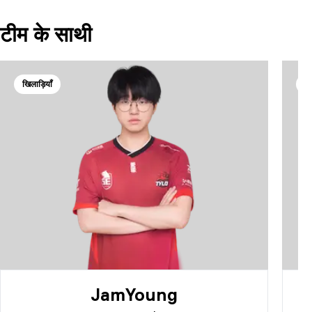
टीम के साथी
खिलाड़ियाँ
खि
JamYoung