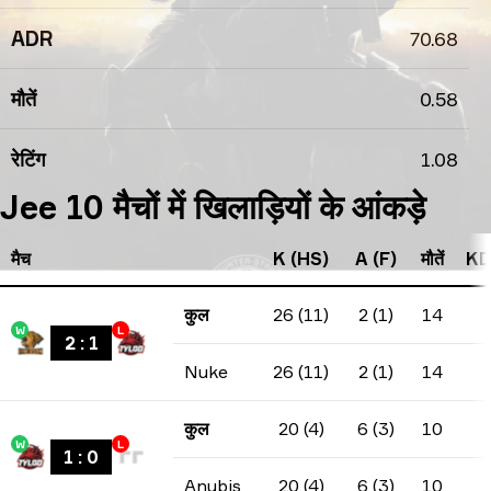
ADR
70.68
मौतें
0.58
रेटिंग
1.08
Jee 10 मैचों में खिलाड़ियों के आंकड़े
मैच
K (HS)
A (F)
मौतें
KD
कुल
26 (11)
2 (1)
14
W
L
2
:
1
Nuke
26 (11)
2 (1)
14
कुल
20 (4)
6 (3)
10
W
L
1
:
0
Anubis
20 (4)
6 (3)
10