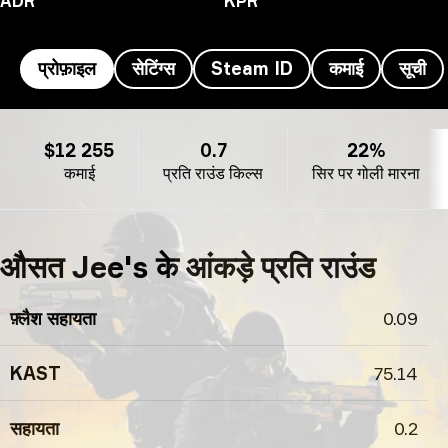
ADR
KPR
प्रोफ़ाइल
सेटिंग्स
Steam ID
कमाई
सूची
Jee's प्रोफ़ाइल
$12 255
0.7
22%
कमाई
प्रति राउंड किल्स
सिर पर गोली मारना
औसत Jee's के आंकड़े प्रति राउंड
फ़्लैश सहायता
0.09
KAST
75.14
सहायता
0.2