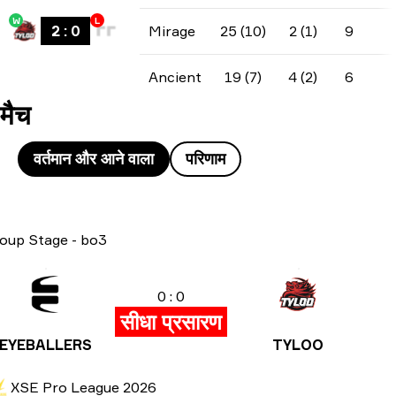
W
L
2
:
0
Mirage
25 (10)
2 (1)
9
Ancient
19 (7)
4 (2)
6
मैच
वर्तमान और आने वाला
परिणाम
oup Stage
-
bo3
0 : 0
सीधा प्रसारण
EYEBALLERS
TYLOO
XSE Pro League 2026