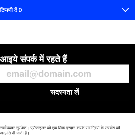
टिप्पणी दें 0
टिप्पणी
आइये संपर्क में रहते हैं
सदस्यता लें
सर्वाधिकार
सुरक्षित।
प्रोफाइलर
को
एक
लिंक
प्रदान
करके
सामग्रियों
के
उपयोग
की
अनुमति
दी
जाती
है।