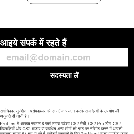
आइये संपर्क में रहते हैं
सदस्यता लें
सर्वाधिकार
सुरक्षित।
प्रोफाइलर
को
एक
लिंक
प्रदान
करके
सामग्रियों
के
उपयोग
की
अनुमति
दी
जाती
है।
Profilerr में आपका स्वागत है जहां हमारा उद्देश्य CS2 मैचों, CS2 Pro टीम, CS2
खिलाड़ियों और CS2 बाजार से संबंधित अन्य लोगों को ग्रह पर नेविगेट करने में आपकी
सहायता करना है। गुण से भरे ई-स्पोर्ट्स सामग्री के लिए Profilerr आपका पसंदीदा जगह