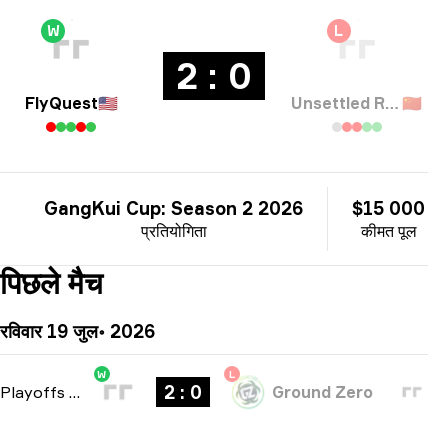
W
L
2 : 0
FlyQuest
🇺🇸
Unsettled Resentment
🇨🇳
GangKui Cup: Season 2 2026
$15 000
प्रतियोगिता
कीमत पूल
पिछले मैच
रविवार 19 जुल॰ 2026
W
L
2 : 0
Playoffs
-
bo3
Ground Zero