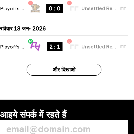
L
L
0 : 0
Playoffs
-
bo3
Unsettled Resentment
रविवार 18 जन॰ 2026
W
L
2 : 1
Playoffs
-
bo3
Unsettled Resentment
और दिखाओ
आइये संपर्क में रहते हैं