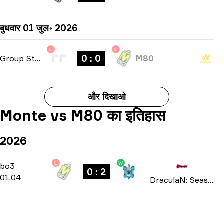
बुधवार 01 जुल॰ 2026
L
L
0 : 0
Group Stage
-
bo1
M80
और दिखाओ
Monte vs M80 का इतिहास
2026
L
W
Playoffs
-
bo3
bo3
0 : 2
01.04
DraculaN: Season 6 2026