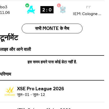
W
L
Stage 3
-
bo3
bo3
2 : 0
11.06
IEM: Cologne Major 2026
सभी MONTE के मैच
टूर्नामेंट
लाइव और आने वाली
इस समय हमारे पास कोई डेटा नहीं है.
परिणाम
XSE Pro League 2026
ज
ुल॰
01
-
ज
ुल॰
12