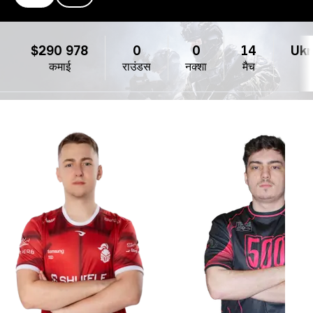
Monte
$290 978
0
0
14
Ukra
कमाई
राउंडस
नक्शा
मैच