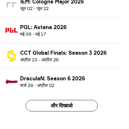
IEM: Cologne Major 2026
ज
ून
02
-
ज
ून
22
PGL: Astana 2026
म
ई
09
-
म
ई
17
CCT Global Finals: Season 3 2026
अ
प्रैल
23
-
अ
प्रैल
26
DraculaN: Season 6 2026
म
ार्च
29
-
अ
प्रैल
02
और दिखाओ