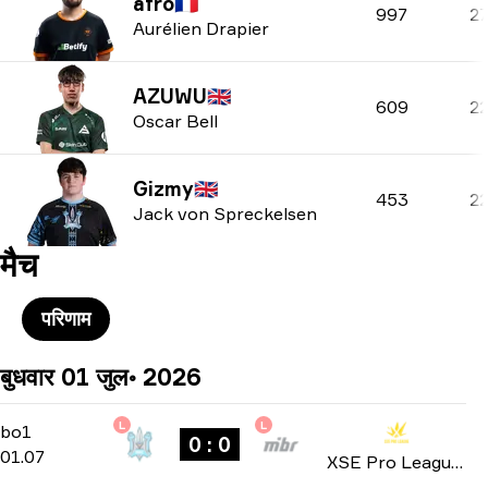
afro
🇫🇷
997
2
Aurélien Drapier
AZUWU
🇬🇧
609
2
Oscar Bell
Gizmy
🇬🇧
453
2
Jack von Spreckelsen
मैच
परिणाम
बुधवार 01 जुल॰ 2026
L
L
Group Stage
-
bo1
bo1
0 : 0
01.07
XSE Pro League 2026