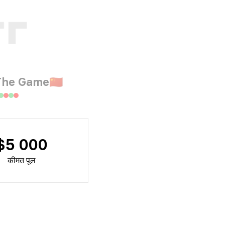
The Game
🇨🇳
$5 000
कीमत पूल