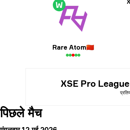
प्रति
X
W
तिथि
Rare Atom
🇨🇳
XSE Pro League
प्रति
पिछले मैच
मंगलवार 12 मई 2026