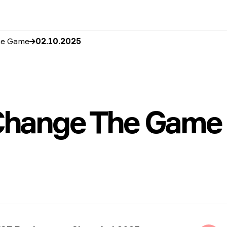
he Game
02.10.2025
Change The Game