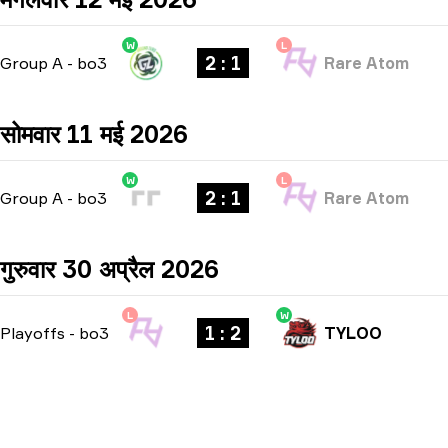
W
L
2 : 1
Group A
-
bo3
Rare Atom
सोमवार 11 मई 2026
W
L
2 : 1
Group A
-
bo3
Rare Atom
गुरुवार 30 अप्रैल 2026
L
W
1 : 2
Playoffs
-
bo3
TYLOO