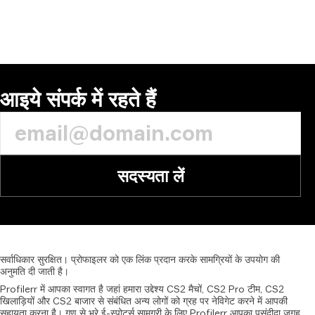
आइये संपर्क में रहते हैं
सदस्यता लें
सर्वाधिकार
सुरक्षित।
प्रोफाइलर
को
एक
लिंक
प्रदान
करके
सामग्रियों
के
उपयोग
की
अनुमति
दी
जाती
है।
Profilerr में आपका स्वागत है जहां हमारा उद्देश्य CS2 मैचों, CS2 Pro टीम, CS2
खिलाड़ियों और CS2 बाजार से संबंधित अन्य लोगों को ग्रह पर नेविगेट करने में आपकी
सहायता करना है। गुण से भरे ई-स्पोर्ट्स सामग्री के लिए Profilerr आपका पसंदीदा जगह