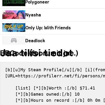
Polygoneer
Nyasha
Only Up: With Friends
Deadlock
Jaa tilisi tiedot
BBCode (foorumit jne.)
[b][u]My Steam Profile[/u][/b] [i](from
[URL=https://profilerr.net/fi/persons/
    [list] [*][b]Worth :[/b] $71.41
    [*][b]Games owned:[/b] 10
    [*][b]Hours on record :[/b] 0h 0m 