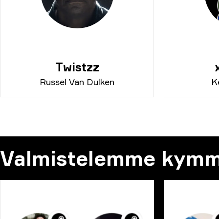
Twistzz
Russel Van Dulken
K
Valmistelemme kymmen