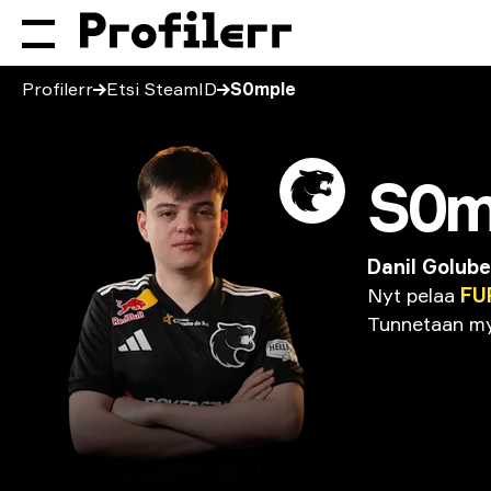
Profilerr
Etsi SteamID
S0mple
S0m
Danil Golub
Nyt
pelaa
FU
Tunnetaan
m