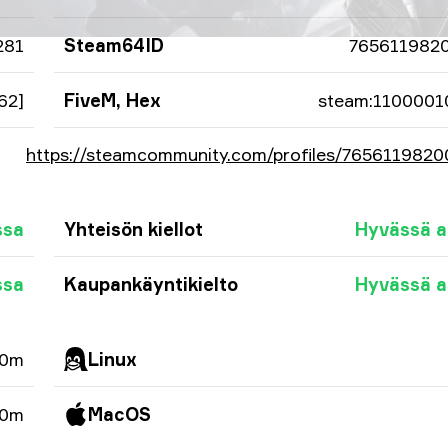
281
Steam64ID
765611982
62]
FiveM, Hex
steam:1100001
https://steamcommunity.com/profiles/765611982
ssa
Yhteisön kiellot
Hyvässä 
ssa
Kaupankäyntikielto
Hyvässä 
 0m
Linux
 0m
MacOS