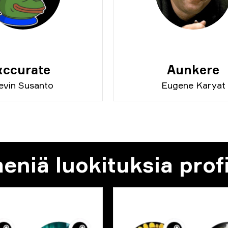
xccurate
Aunkere
evin Susanto
Eugene Karyat
iä luokituksia profii