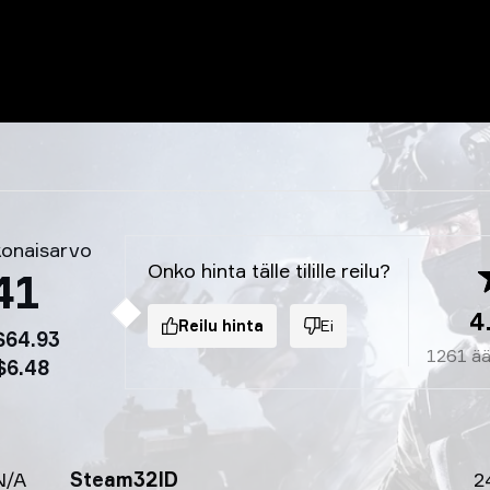
konaisarvo
Onko hinta tälle tilille reilu?
41
4
Reilu hinta
Ei
$64.93
1261
ää
$6.48
N/A
Steam32ID
2