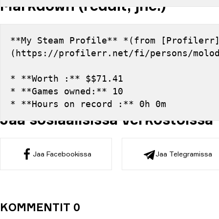
Markdown (reddit, jne.)
**My Steam Profile** *(from [Profilerr
(https://profilerr.net/fi/persons/molo
* **Worth :** $$71.41
* **Games owned:** 10
* **Hours on record :** 0h 0m
Jaa sosiaalisissa verkostoissa
Jaa Facebookissa
Jaa Telegramissa
KOMMENTIT 0