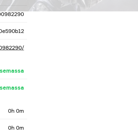
00982290
0e590b12
00982290/
asemassa
asemassa
0h 0m
0h 0m