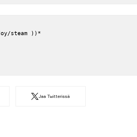
]
doy/steam ))*
Jaa Twitterissä