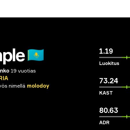
ple
🇰🇿
1.19
Luokitus
enko
19 vuotias
RIA
73.24
yös
nimellä
molodoy
KAST
80.63
ADR