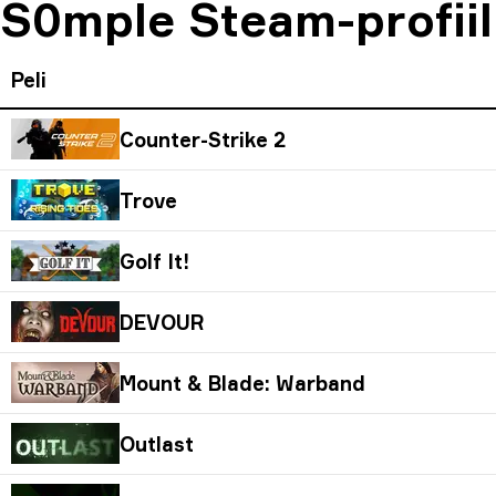
S0mple Steam-profiili
Peli
Counter-Strike 2
Trove
Golf It!
DEVOUR
Mount & Blade: Warband
Outlast