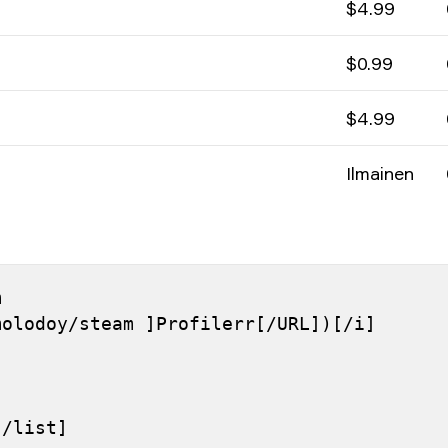
$4.99
$0.99
$4.99
Ilmainen
 
molodoy/steam ]Profilerr[/URL])[/i]
[/list]