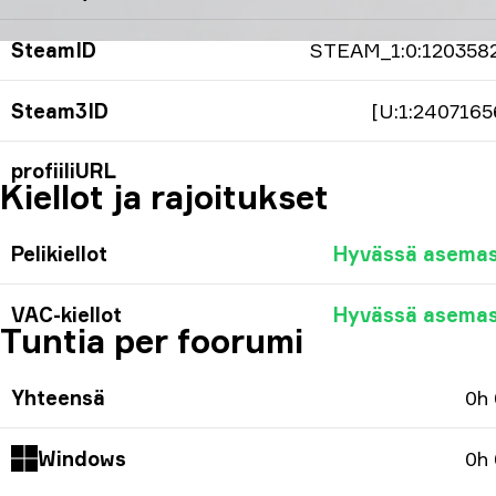
SteamID
STEAM_1:0:120358
Steam3ID
[U:1:2407165
profiiliURL
Kiellot ja rajoitukset
Pelikiellot
Hyvässä asema
VAC-kiellot
Hyvässä asema
Tuntia per foorumi
Yhteensä
0h
Windows
0h