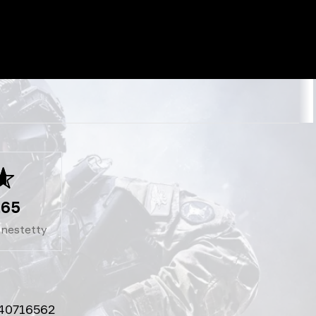
.65
nestetty
40716562