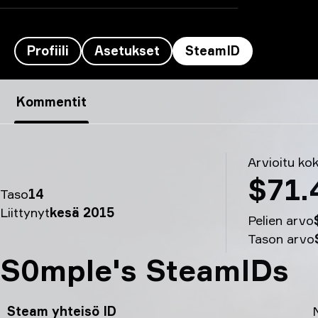
Profiili
Asetukset
SteamID
molodoy’s SteamID - S0mple
Kommentit
Arvioitu ko
$71.
Taso
14
Liittynyt
kesä 2015
Pelien arvo
Tason arvo
S0mple's SteamIDs
Steam yhteisö ID