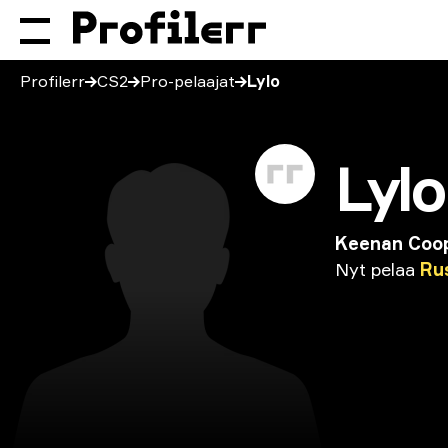
Profilerr
CS2
Pro-pelaajat
Lylo
Lylo
Keenan Coo
Nyt
pelaa
Ru