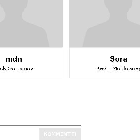
mdn
Sora
ick Gorbunov
Kevin Muldowne
KOMMENTTI