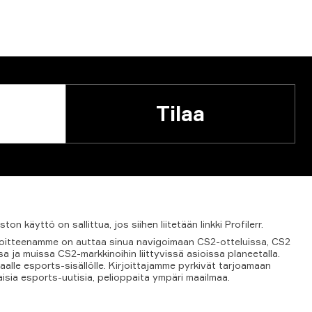
Tilaa
iston
käyttö
on
sallittua,
jos
siihen
liitetään
linkki
Profilerr.
tavoitteenamme on auttaa sinua navigoimaan CS2-otteluissa, CS2
 ja muissa CS2-markkinoihin liittyvissä asioissa planeetalla.
aalle esports-sisällölle. Kirjoittajamme pyrkivät tarjoamaan
aisia esports-uutisia, pelioppaita ympäri maailmaa.