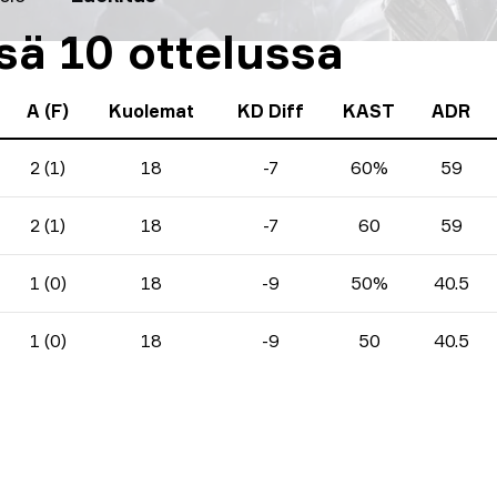
ssä 10 ottelussa
A (F)
Kuolemat
KD Diff
KAST
ADR
2 (1)
18
-7
60%
59
2 (1)
18
-7
60
59
1 (0)
18
-9
50%
40.5
1 (0)
18
-9
50
40.5