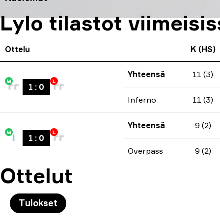
Lylo tilastot viimeisi
Ottelu
K (HS)
Yhteensä
11 (3)
W
L
1
:
0
Inferno
11 (3)
Yhteensä
9 (2)
W
L
1
:
0
Overpass
9 (2)
Ottelut
Tulokset