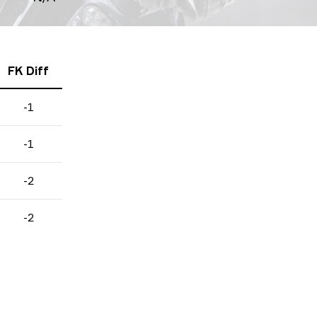
FK Diff
-1
-1
-2
-2