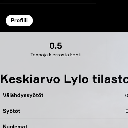
Profiili
Lylo’s profiili
0.5
Tappoja kierrosta kohti
Keskiarvo Lylo tilast
Välähdyssyötöt
0
Syötöt
0
Kuolemat