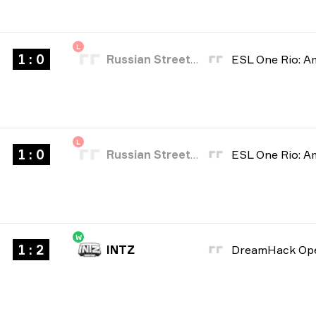
L
1 : 0
Russian Street Party
L
1 : 0
Russian Street Party
W
1 : 2
INTZ