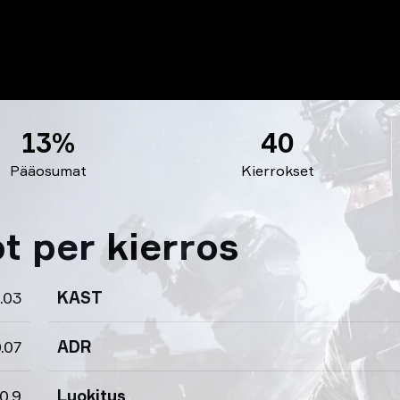
13%
40
Pääosumat
Kierrokset
ot per kierros
.03
KAST
.07
ADR
0.9
Luokitus