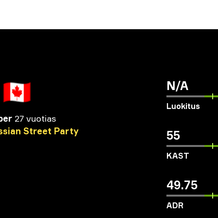
🇨🇦
N/A
Luokitus
per
27 vuotias
ssian
Street
Party
55
KAST
49.75
ADR