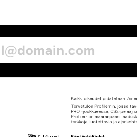
Kaikki
oikeudet
pidätetään.
Aine
Tervetuloa Profilerriin, jossa 
PRO -joukkueessa, CS2-pelaajissa
Profilerr on määränpääsi laadukk
tarkkoja, luotettavia ja ajankoht
Käytäntö
Ehdot