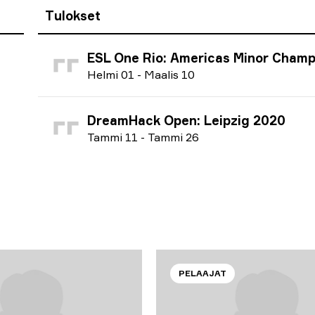
Tulokset
ESL One Rio: Americas Minor Championship 
H
elmi
01
-
M
aalis
10
DreamHack Open: Leipzig 2020
T
ammi
11
-
T
ammi
26
PELAAJAT