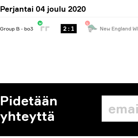
Perjantai 04 joulu 2020
W
L
2 : 1
Group B
-
bo3
New England W
Pidetään
yhteyttä