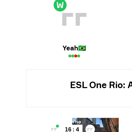
Tur
W
Päi
Yeah
🇧🇷
ESL One Rio: 
Kartta
Inferno
16 : 4