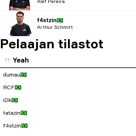
Alef Pereira
f4stzin
🇧🇷
Arthur Schmitt
Pelaajan tilastot
Yeah
dumau
🇧🇷
RCF
🇧🇷
iDk
🇧🇷
tatazin
🇧🇷
f4stzin
🇧🇷