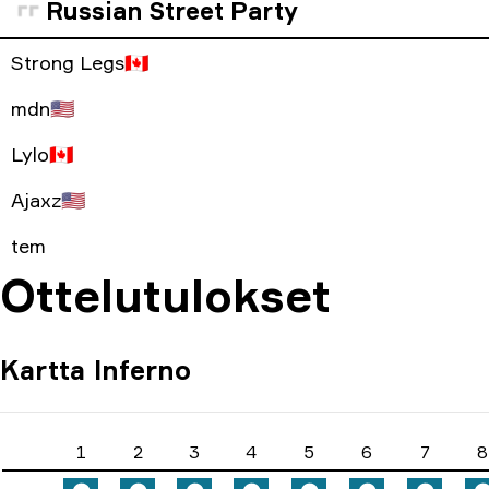
Russian Street Party
Strong Legs
🇨🇦
mdn
🇺🇸
Lylo
🇨🇦
Ajaxz
🇺🇸
tem
Ottelutulokset
Kartta
Inferno
1
2
3
4
5
6
7
8