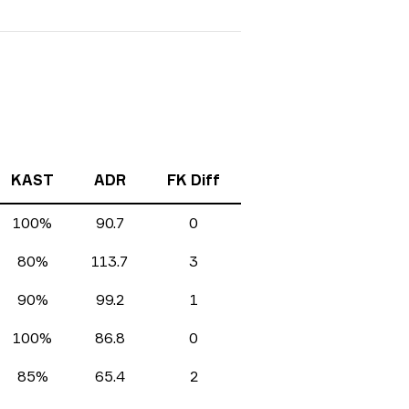
KAST
ADR
FK Diff
100%
90.7
0
80%
113.7
3
90%
99.2
1
100%
86.8
0
85%
65.4
2