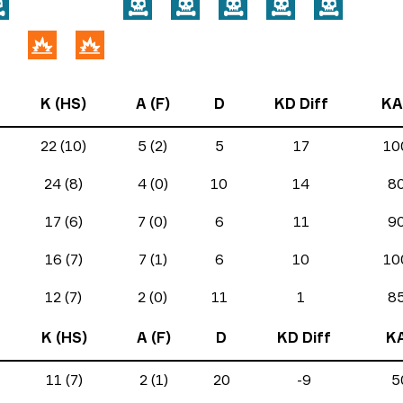
K (HS)
A (F)
D
KD Diff
KA
22 (10)
5 (2)
5
17
10
24 (8)
4 (0)
10
14
8
17 (6)
7 (0)
6
11
9
16 (7)
7 (1)
6
10
10
12 (7)
2 (0)
11
1
8
K (HS)
A (F)
D
KD Diff
K
11 (7)
2 (1)
20
-9
5