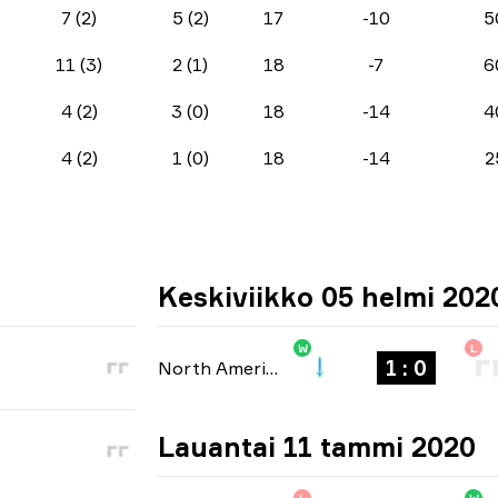
7 (2)
5 (2)
17
-10
5
11 (3)
2 (1)
18
-7
6
4 (2)
3 (0)
18
-14
4
4 (2)
1 (0)
18
-14
2
Keskiviikko 05 helmi 202
W
L
1 : 0
North America Open Qualifier 2
-
bo1
Lauantai 11 tammi 2020