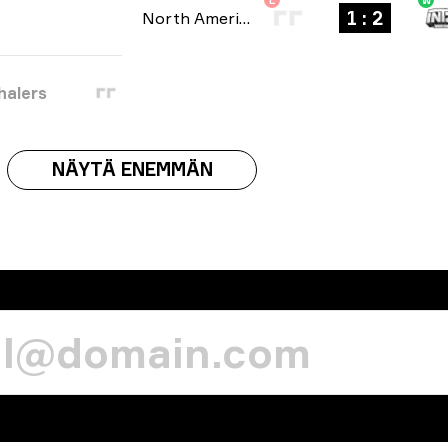
L
W
1 : 2
North American Open Qualifier
-
bo3
halers
NÄYTÄ ENEMMÄN