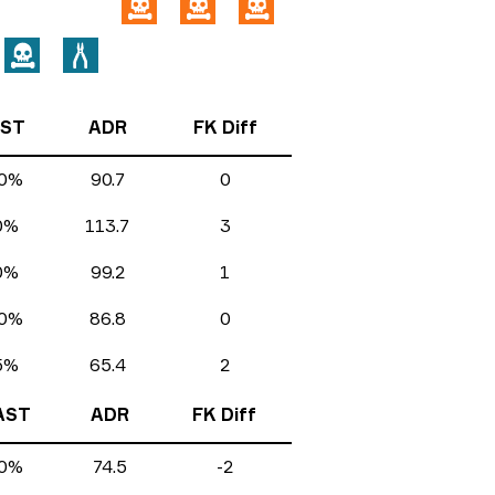
ST
ADR
FK Diff
0%
90.7
0
0%
113.7
3
0%
99.2
1
0%
86.8
0
5%
65.4
2
AST
ADR
FK Diff
0%
74.5
-2