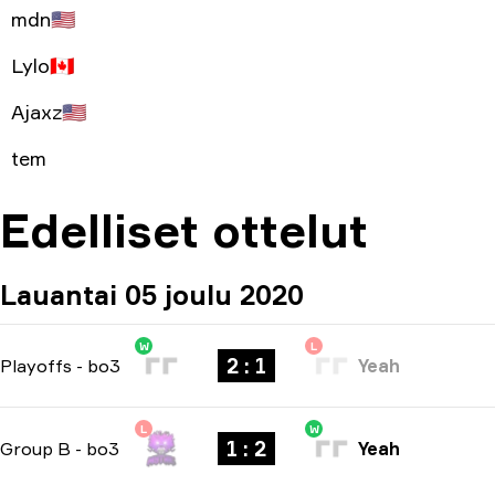
mdn
🇺🇸
Lylo
🇨🇦
Ajaxz
🇺🇸
tem
Edelliset ottelut
Lauantai 05 joulu 2020
W
L
2 : 1
Playoffs
-
bo3
Yeah
L
W
1 : 2
Group B
-
bo3
Yeah