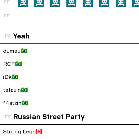
Yeah
dumau
🇧🇷
RCF
🇧🇷
iDk
🇧🇷
tatazin
🇧🇷
f4stzin
🇧🇷
Russian Street Party
Strong Legs
🇨🇦