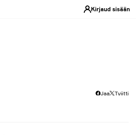
Kirjaud sisään
Jaa
Tviitti