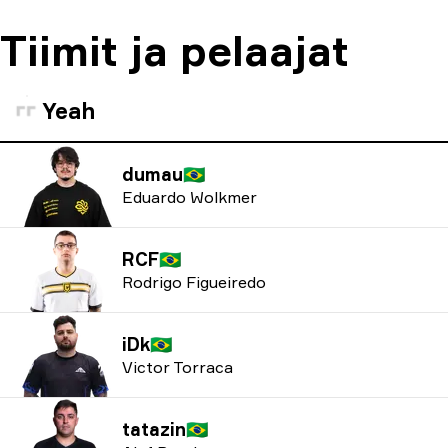
Tiimit ja pelaajat
Yeah
dumau
🇧🇷
Eduardo Wolkmer
RCF
🇧🇷
Rodrigo Figueiredo
iDk
🇧🇷
Victor Torraca
tatazin
🇧🇷