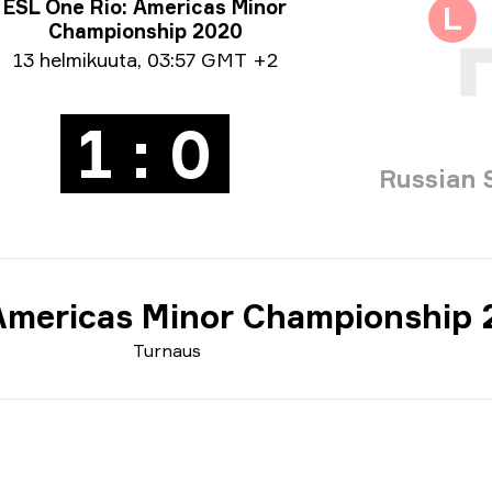
nausinfo
ESL One Rio: Americas Minor
L
Championship 2020
väystiedot
13 helmikuuta
,
03:57 GMT +2
1 : 0
Russian 
Americas Minor Championship
Turnaus