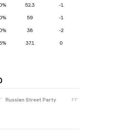
0%
52.3
-1
0%
59
-1
0%
38
-2
5%
37.1
0
0
Russian Street Party