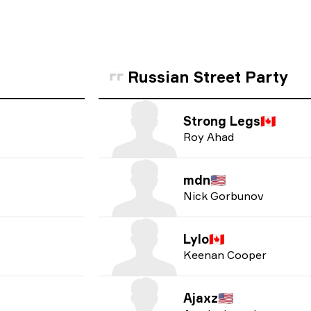
Russian Street Party
Strong Legs
🇨🇦
Roy Ahad
mdn
🇺🇸
Nick Gorbunov
Lylo
🇨🇦
Keenan Cooper
Ajaxz
🇺🇸