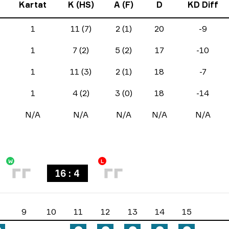
Kartat
K (HS)
A (F)
D
KD Diff
1
11 (7)
2 (1)
20
-9
1
7 (2)
5 (2)
17
-10
1
11 (3)
2 (1)
18
-7
1
4 (2)
3 (0)
18
-14
N/A
N/A
N/A
N/A
N/A
W
L
16 : 4
9
10
11
12
13
14
15