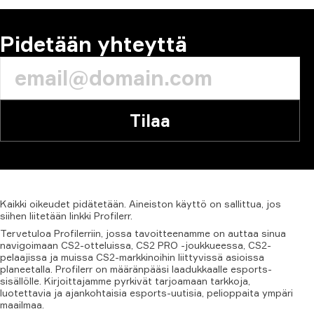
Pidetään yhteyttä
Tilaa
Kaikki
oikeudet
pidätetään.
Aineiston
käyttö
on
sallittua,
jos
siihen
liitetään
linkki
Profilerr.
Tervetuloa Profilerriin, jossa tavoitteenamme on auttaa sinua
navigoimaan CS2-otteluissa, CS2 PRO -joukkueessa, CS2-
pelaajissa ja muissa CS2-markkinoihin liittyvissä asioissa
planeetalla. Profilerr on määränpääsi laadukkaalle esports-
sisällölle. Kirjoittajamme pyrkivät tarjoamaan tarkkoja,
luotettavia ja ajankohtaisia esports-uutisia, pelioppaita ympäri
maailmaa.