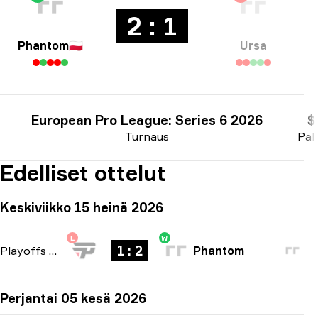
2 : 1
Phantom
🇵🇱
Ursa
European Pro League: Series 6 2026
$
Turnaus
Pal
Edelliset ottelut
Keskiviikko 15 heinä 2026
L
W
1 : 2
Playoffs
-
bo3
Phantom
Perjantai 05 kesä 2026