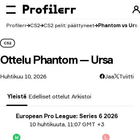
Profilerr
CS2
CS2 pelit: päättyneet
Phantom vs Urs
CS2
Ottelu
Phantom — Ursa
Huhtikuu 10, 2026
Jaa
Tviitti
Yleistä
Edelliset ottelut
Arkistoi
Turnausinfo
European Pro League: Series 6 2026
Päiväystiedot
10 huhtikuuta
,
11:07 GMT +3
W
L