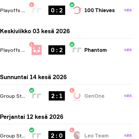
L
W
0 : 2
Playoffs
-
bo3
100 Thieves
Keskiviikko 03 kesä 2026
L
W
0 : 2
Playoffs
-
bo3
Phantom
Sunnuntai 14 kesä 2026
W
L
2 : 1
Group Stage
-
bo3
GenOne
Perjantai 12 kesä 2026
W
L
2 : 0
Group Stage
-
bo3
Leo Team