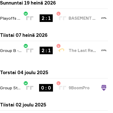
Sunnuntai 19 heinä 2026
W
L
2 : 1
Playoffs
-
bo3
BASEMENT BOYS
Tiistai 07 heinä 2026
W
L
2 : 1
Group B
-
bo3
The Last Resort
Torstai 04 joulu 2025
W
L
0 : 0
Group Stage
-
bo3
9BoomPro
Tiistai 02 joulu 2025