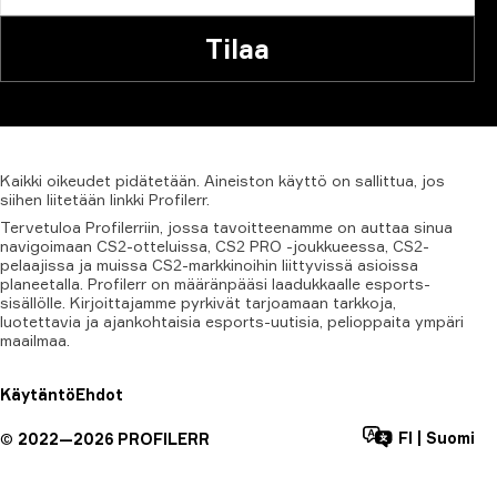
Tilaa
Kaikki
oikeudet
pidätetään.
Aineiston
käyttö
on
sallittua,
jos
siihen
liitetään
linkki
Profilerr.
Tervetuloa Profilerriin, jossa tavoitteenamme on auttaa sinua
navigoimaan CS2-otteluissa, CS2 PRO -joukkueessa, CS2-
pelaajissa ja muissa CS2-markkinoihin liittyvissä asioissa
planeetalla. Profilerr on määränpääsi laadukkaalle esports-
sisällölle. Kirjoittajamme pyrkivät tarjoamaan tarkkoja,
luotettavia ja ajankohtaisia esports-uutisia, pelioppaita ympäri
maailmaa.
Käytäntö
Ehdot
FI
|
Suomi
©
2022—
2026
PROFILERR