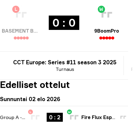
L
W
0 : 0
BASEMENT BOYS
9BoomPro
CCT Europe: Series #11 season 3 2025
Turnaus
P
Edelliset ottelut
Sunnuntai 02 elo 2026
L
W
0 : 2
Group A
-
bo3
Fire Flux Esports