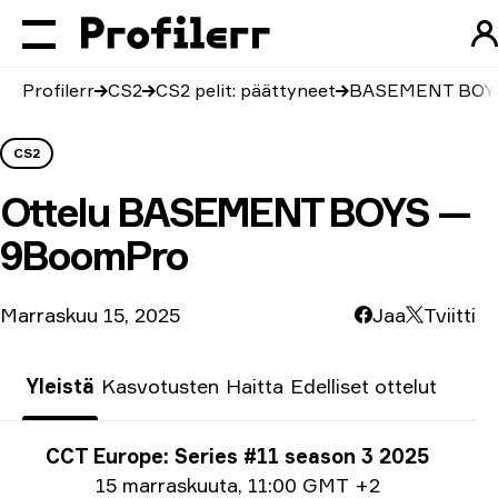
Profilerr
CS2
CS2 pelit: päättyneet
BASEMENT BOYS
CS2
Ottelu
BASEMENT BOYS —
9BoomPro
Marraskuu 15, 2025
Jaa
Tviitti
Yleistä
Kasvotusten
Haitta
Edelliset ottelut
Turnausinfo
CCT Europe: Series #11 season 3 2025
Päiväystiedot
15 marraskuuta
,
11:00 GMT +2