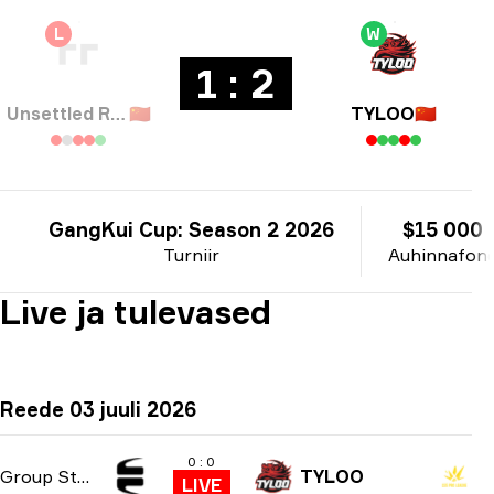
L
W
1 : 2
Unsettled Resentment
🇨🇳
TYLOO
🇨🇳
GangKui Cup: Season 2 2026
$15 000
Turniir
Auhinnafon
Live ja tulevased
Reede 03 juuli 2026
0 : 0
Group Stage
TYLOO
LIVE