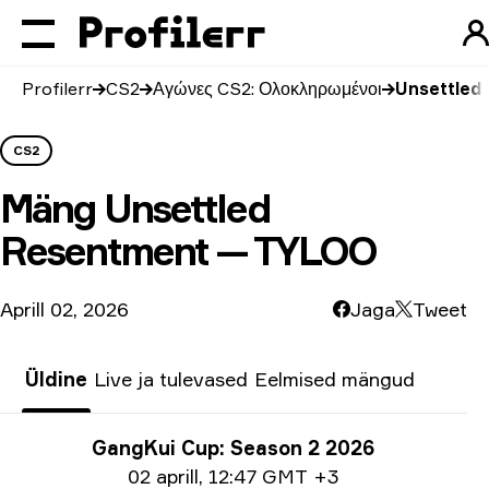
Profilerr
CS2
Αγώνες CS2: Ολοκληρωμένοι
Unsettled
CS2
Mäng
Unsettled
Resentment — TYLOO
Aprill 02, 2026
Jaga
Tweet
Üldine
Live ja tulevased
Eelmised mängud
Turniiri info
GangKui Cup: Season 2 2026
Ημερομηνία
02 aprill
,
12:47 GMT +3