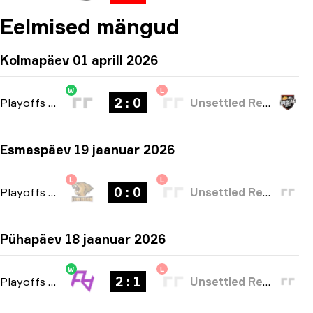
Eelmised mängud
Kolmapäev 01 aprill 2026
W
L
2 : 0
Playoffs
-
bo3
Unsettled Resentment
Esmaspäev 19 jaanuar 2026
L
L
0 : 0
Playoffs
-
bo3
Unsettled Resentment
Pühapäev 18 jaanuar 2026
W
L
2 : 1
Playoffs
-
bo3
Unsettled Resentment