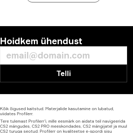
Hoidkem ühendust
Telli
Kõik
õigused
kaitstud.
Materjalide
kasutamine
on
lubatud,
viidates
Profilerr
.
Tere tulemast Profilerr'i, mille eesmärk on aidata teil navigeerida
CS2 mängudes, CS2 PRO meeskondades, CS2 mängijatel ja muul
CS2 turuga seotud. Profilerr on kvaliteetse e-spordi sisu