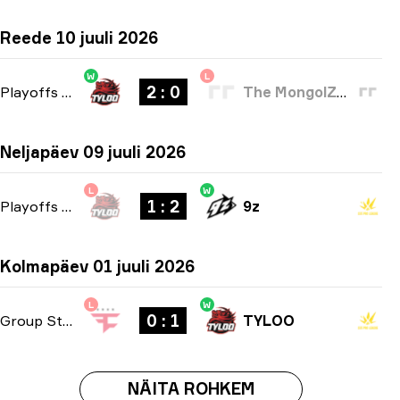
Reede 10 juuli 2026
W
L
2 : 0
Playoffs
-
bo3
The MongolZ Academy
Neljapäev 09 juuli 2026
L
W
1 : 2
Playoffs
-
bo3
9z
Kolmapäev 01 juuli 2026
L
W
0 : 1
Group Stage
-
bo1
TYLOO
NÄITA ROHKEM