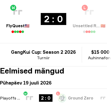
W
L
2 : 0
FlyQuest
🇺🇸
Unsettled Resentment
🇨🇳
GangKui Cup: Season 2 2026
$15 000
Turniir
Auhinnafon
Eelmised mängud
Pühapäev 19 juuli 2026
W
L
2 : 0
Playoffs
-
bo3
Ground Zero