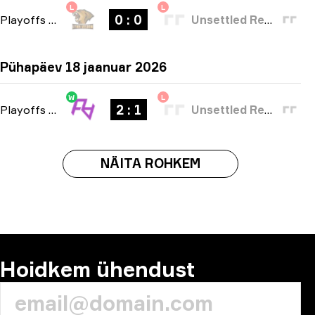
L
L
0 : 0
Playoffs
-
bo3
Unsettled Resentment
Pühapäev 18 jaanuar 2026
W
L
2 : 1
Playoffs
-
bo3
Unsettled Resentment
NÄITA ROHKEM
Hoidkem ühendust