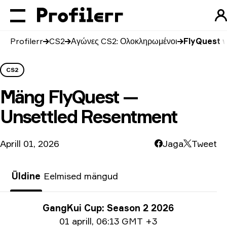
Profilerr
CS2
Αγώνες CS2: Ολοκληρωμένοι
FlyQuest 
CS2
Mäng
FlyQuest —
Unsettled Resentment
Aprill 01, 2026
Jaga
Tweet
Üldine
Eelmised mängud
Turniiri info
GangKui Cup: Season 2 2026
Ημερομηνία
01 aprill
,
06:13 GMT +3