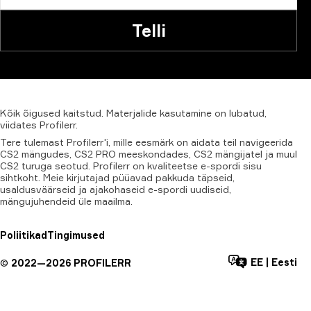
Telli
Kõik
õigused
kaitstud.
Materjalide
kasutamine
on
lubatud,
viidates
Profilerr
.
Tere tulemast Profilerr'i, mille eesmärk on aidata teil navigeerida
CS2 mängudes, CS2 PRO meeskondades, CS2 mängijatel ja muul
CS2 turuga seotud. Profilerr on kvaliteetse e-spordi sisu
sihtkoht. Meie kirjutajad püüavad pakkuda täpseid,
usaldusväärseid ja ajakohaseid e-spordi uudiseid,
mängujuhendeid üle maailma.
Poliitikad
Tingimused
EE
|
Eesti
©
2022—
2026
PROFILERR