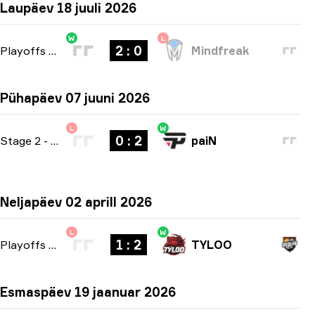
Laupäev 18 juuli 2026
W
L
2 : 0
Playoffs
-
bo3
Mindfreak
Pühapäev 07 juuni 2026
L
W
0 : 2
Stage 2
-
bo3
paiN
Neljapäev 02 aprill 2026
L
W
1 : 2
Playoffs
-
bo3
TYLOO
Esmaspäev 19 jaanuar 2026