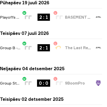
Pühapäev 19 juuli 2026
W
L
2 : 1
Playoffs
-
bo3
BASEMENT BOYS
Teisipäev 07 juuli 2026
W
L
2 : 1
Group B
-
bo3
The Last Resort
Neljapäev 04 detsember 2025
W
L
0 : 0
Group Stage
-
bo3
9BoomPro
Teisipäev 02 detsember 2025