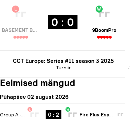
L
W
0 : 0
BASEMENT BOYS
9BoomPro
CCT Europe: Series #11 season 3 2025
Turniir
A
Eelmised mängud
Pühapäev 02 august 2026
L
W
0 : 2
Group A
-
bo3
Fire Flux Esports