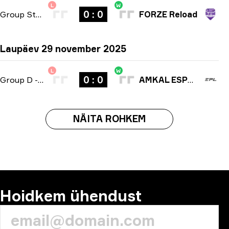
L
W
0 : 0
Group Stage
-
bo3
FORZE Reload
Laupäev 29 november 2025
L
W
0 : 0
Group D
-
bo3
AMKAL ESPORTS
NÄITA ROHKEM
Hoidkem ühendust