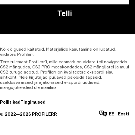
Telli
Kõik
õigused
kaitstud.
Materjalide
kasutamine
on
lubatud,
viidates
Profilerr
.
Tere tulemast Profilerr'i, mille eesmärk on aidata teil navigeerida
CS2 mängudes, CS2 PRO meeskondades, CS2 mängijatel ja muul
CS2 turuga seotud. Profilerr on kvaliteetse e-spordi sisu
sihtkoht. Meie kirjutajad püüavad pakkuda täpseid,
usaldusväärseid ja ajakohaseid e-spordi uudiseid,
mängujuhendeid üle maailma.
Poliitikad
Tingimused
EE
|
Eesti
©
2022—
2026
PROFILERR