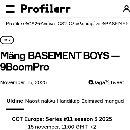
Profilerr
CS2
Αγώνες CS2: Ολοκληρωμένοι
BASEMENT
CS2
Mäng
BASEMENT BOYS —
9BoomPro
November 15, 2025
Jaga
Tweet
Üldine
Näost näkku
Handikäp
Eelmised mängud
Turniiri info
CCT Europe: Series #11 season 3 2025
Ημερομηνία
15 november
,
11:00 GMT +2