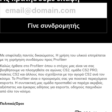
Γίνε συνδρομητής
Με
επιφύλαξη
παντός
δικαιώματος.
Η
χρήση
του
υλικού
επιτρέπεται
με
τη
χορήγηση
συνδέσμου
προς
Profilerr
Καλώς ήρθατε στο Profilerr όπου ο στόχος μας είναι να σας
βοηθήσουμε να πλοηγηθείτε σε αγώνες CS2, ομάδα CS2 PRO,
παίκτες CS2 και άλλους που σχετίζονται με την αγορά CS2 ανά τον
κόσμο. Το Profilerr είναι ο προορισμός σας για ποιοτικό περιεχόμενο
esports. Η συντακτική μας ομάδα προσπαθεί να παρέχει ακριβείς,
αξιόπιστες και έγκαιρες ειδήσεις για esports, οδηγούς παιχνιδιών
από όλο τον κόσμο.
Πολιτικές
Όροι