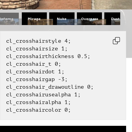
Mirage
Nuke
Overpass
Dust II
Inferno
cl_crosshairstyle 4;
cl_crosshairsize 1;
cl_crosshairthickness 0.5;
cl_crosshair_t 0;
cl_crosshairdot 1;
cl_crosshairgap -3;
cl_crosshair_drawoutline 0;
cl_crosshairusealpha 1;
cl_crosshairalpha 1;
cl_crosshaircolor 0;