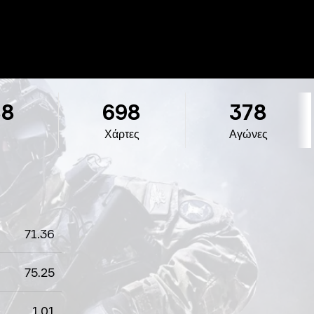
88
698
378
Χάρτες
Αγώνες
71.36
75.25
1.01