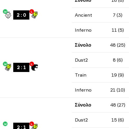
Σύνολο
18 (8)
W
L
2
:
0
Ancient
7 (3)
Inferno
11 (5)
Σύνολο
48 (25)
Dust2
8 (6)
W
L
2
:
1
Train
19 (9)
Inferno
21 (10)
Σύνολο
48 (27)
Dust2
15 (6)
W
L
2
:
1