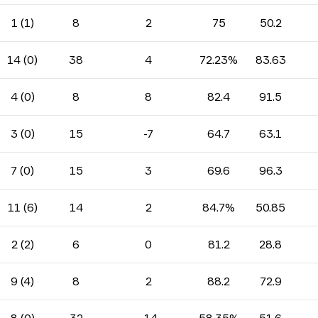
1 (1)
8
2
75
50.2
14 (0)
38
4
72.23%
83.63
4 (0)
8
8
82.4
91.5
3 (0)
15
-7
64.7
63.1
7 (0)
15
3
69.6
96.3
11 (6)
14
2
84.7%
50.85
2 (2)
6
0
81.2
28.8
9 (4)
8
2
88.2
72.9