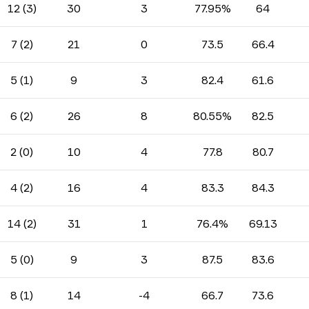
12 (3)
30
3
77.95%
64
7 (2)
21
0
73.5
66.4
5 (1)
9
3
82.4
61.6
6 (2)
26
8
80.55%
82.5
2 (0)
10
4
77.8
80.7
4 (2)
16
4
83.3
84.3
14 (2)
31
1
76.4%
69.13
5 (0)
9
3
87.5
83.6
8 (1)
14
-4
66.7
73.6