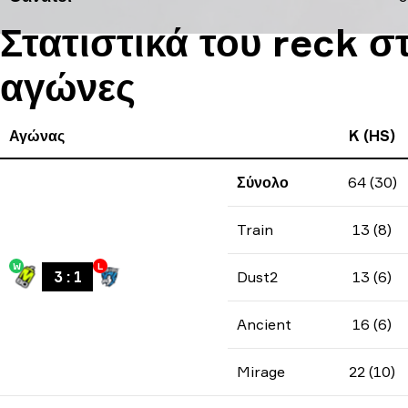
Στατιστικά του reck σ
αγώνες
Αγώνας
K (HS)
Σύνολο
64 (30)
Train
13 (8)
W
L
3
:
1
Dust2
13 (6)
Ancient
16 (6)
Mirage
22 (10)