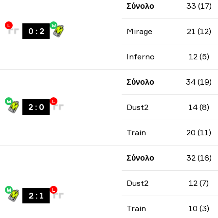
Σύνολο
33 (17)
L
W
0
:
2
Mirage
21 (12)
Inferno
12 (5)
Σύνολο
34 (19)
W
L
2
:
0
Dust2
14 (8)
Train
20 (11)
Σύνολο
32 (16)
Dust2
12 (7)
W
L
2
:
1
Train
10 (3)