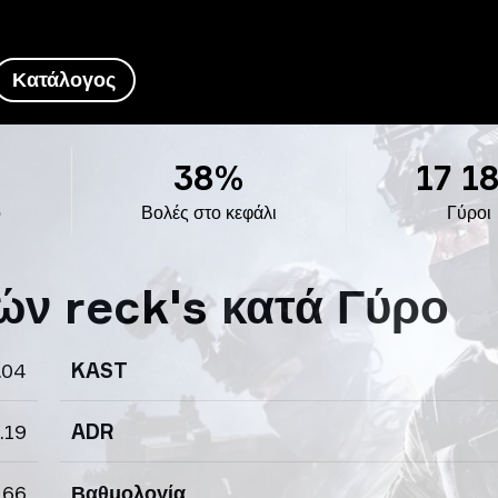
Κατάλογος
38%
17 1
ο
Βολές στο κεφάλι
Γύροι
ών reck's κατά Γύρο
.04
KAST
.19
ADR
.66
Βαθμολογία