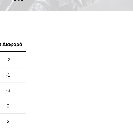
 Διαφορά
-2
-1
-3
0
2