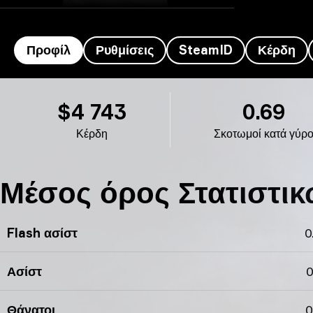
Προφίλ
Ρυθμίσεις
SteamID
Κέρδη
προφίλ reck’s
$4 743
0.69
Κέρδη
Σκοτωμοί κατά γύρ
Μέσος όρος Στατιστικ
Flash ασίστ
0
Ασίστ
0
Θάνατοι
0