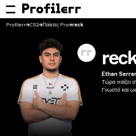
Profilerr
CS2
Παίκτες Pro
reck
rec
Ethan Serra
Τώρα
παίζει
σ
Γνωστό
και
ω