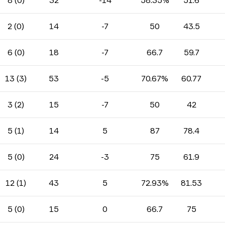
8 (0)
32
-14
58.35%
51.6
2 (0)
14
-7
50
43.5
6 (0)
18
-7
66.7
59.7
13 (3)
53
-5
70.67%
60.77
3 (2)
15
-7
50
42
5 (1)
14
5
87
78.4
5 (0)
24
-3
75
61.9
12 (1)
43
5
72.93%
81.53
5 (0)
15
0
66.7
75