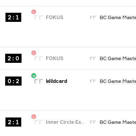
L
2 : 1
FOKUS
L
2 : 0
FOKUS
W
0 : 2
Wildcard
L
2 : 1
Inner Circle Esports