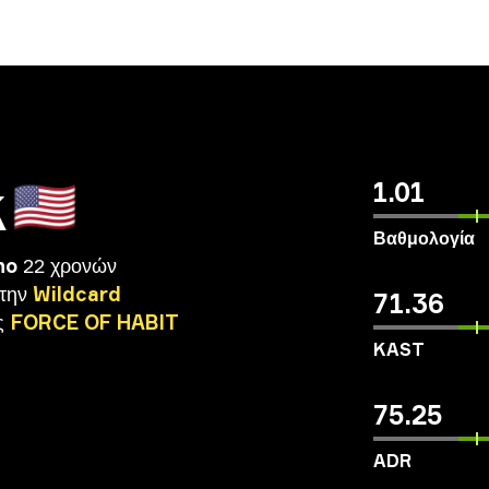
k
🇺🇸
1.01
Βαθμολογία
no
22 χρονών
την
Wildcard
71.36
ς
FORCE
OF
HABIT
KAST
75.25
ADR