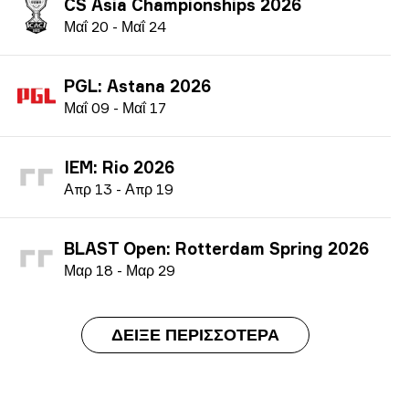
CS Asia Championships 2026
Μ
αΐ
20
-
Μ
αΐ
24
PGL: Astana 2026
Μ
αΐ
09
-
Μ
αΐ
17
IEM: Rio 2026
Α
πρ
13
-
Α
πρ
19
BLAST Open: Rotterdam Spring 2026
Μ
αρ
18
-
Μ
αρ
29
ΔΕΊΞΕ ΠΕΡΙΣΣΌΤΕΡΑ