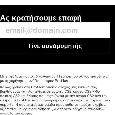
Ας κρατήσουμε επαφή
Γίνε συνδρομητής
Με
επιφύλαξη
παντός
δικαιώματος.
Η
χρήση
του
υλικού
επιτρέπεται
με
τη
χορήγηση
συνδέσμου
προς
Profilerr
Καλώς ήρθατε στο Profilerr όπου ο στόχος μας είναι να σας
βοηθήσουμε να πλοηγηθείτε σε αγώνες CS2, ομάδα CS2 PRO,
παίκτες CS2 και άλλους που σχετίζονται με την αγορά CS2 ανά τον
κόσμο. Το Profilerr είναι ο προορισμός σας για ποιοτικό περιεχόμενο
esports. Η συντακτική μας ομάδα προσπαθεί να παρέχει ακριβείς,
αξιόπιστες και έγκαιρες ειδήσεις για esports, οδηγούς παιχνιδιών
από όλο τον κόσμο.