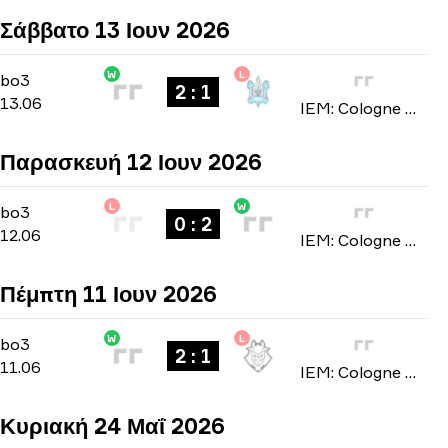
Σάββατο 13 Ιουν 2026
W
L
Stage 3
-
bo3
bo3
2 : 1
13.06
IEM: Cologne Major 2026
Παρασκευή 12 Ιουν 2026
L
W
Stage 3
-
bo3
bo3
0 : 2
12.06
IEM: Cologne Major 2026
Πέμπτη 11 Ιουν 2026
W
L
Stage 3
-
bo3
bo3
2 : 1
11.06
IEM: Cologne Major 2026
Κυριακή 24 Μαΐ 2026