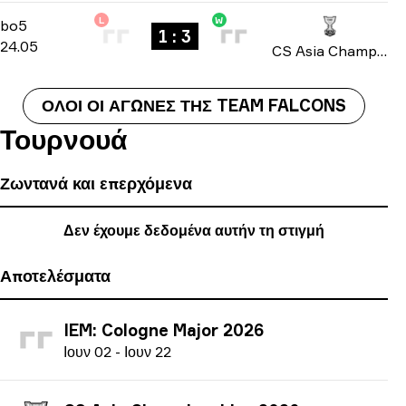
L
W
Playoffs
-
bo5
bo5
1 : 3
24.05
CS Asia Championships 2026
ΌΛΟΙ ΟΙ ΑΓΏΝΕΣ ΤΗΣ TEAM FALCONS
Τουρνουά
Ζωντανά και επερχόμενα
Δεν έχουμε δεδομένα αυτήν τη στιγμή
Αποτελέσματα
IEM: Cologne Major 2026
Ι
ουν
02
-
Ι
ουν
22