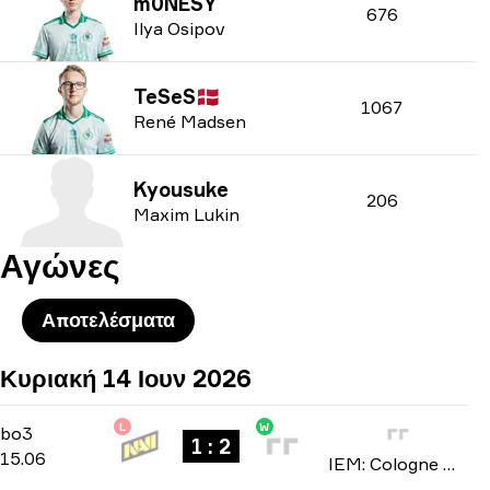
m0NESY
676
Ilya Osipov
TeSeS
🇩🇰
1067
René Madsen
Kyousuke
206
Maxim Lukin
Αγώνες
Αποτελέσματα
Κυριακή 14 Ιουν 2026
L
W
Stage 3
-
bo3
bo3
1 : 2
15.06
IEM: Cologne Major 2026