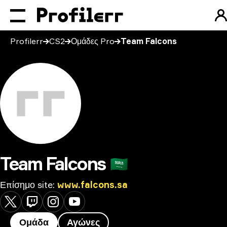
Profilerr
CS2
Ομάδες Pro
Team Falcons
Team Falcons
🇸🇦
Επίσημο site
:
www.falcons.sa
Ομάδα
Αγώνες