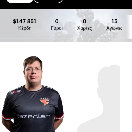
Team Falcons
$147 851
0
0
13
Κέρδη
Γύροι
Χάρτες
Αγώνες