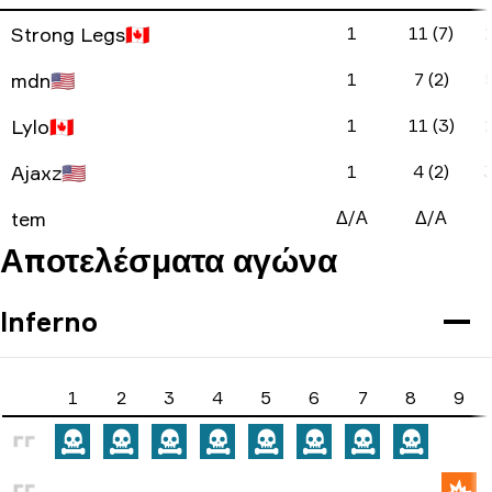
Strong Legs
🇨🇦
1
11 (7)
2
mdn
🇺🇸
1
7 (2)
5
Lylo
🇨🇦
1
11 (3)
2
Ajaxz
🇺🇸
1
4 (2)
3
tem
Δ/Α
Δ/Α
Αποτελέσματα αγώνα
Inferno
1
2
3
4
5
6
7
8
9