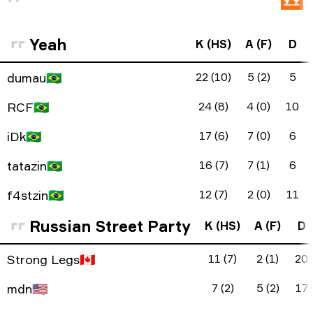
Yeah
K (HS)
A (F)
D
dumau
🇧🇷
22 (10)
5 (2)
5
RCF
🇧🇷
24 (8)
4 (0)
10
iDk
🇧🇷
17 (6)
7 (0)
6
tatazin
🇧🇷
16 (7)
7 (1)
6
f4stzin
🇧🇷
12 (7)
2 (0)
11
Russian Street Party
K (HS)
A (F)
D
Strong Legs
🇨🇦
11 (7)
2 (1)
20
mdn
🇺🇸
7 (2)
5 (2)
17