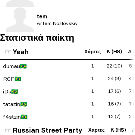
tem
Artem Kozlovskiy
Στατιστικά παίκτη
Yeah
Χάρτες
K (HS)
A (
dumau
🇧🇷
1
22 (10)
5 (
RCF
🇧🇷
1
24 (8)
4 (
iDk
🇧🇷
1
17 (6)
7 (
tatazin
🇧🇷
1
16 (7)
7 (
f4stzin
🇧🇷
1
12 (7)
2 (
Russian Street Party
Χάρτες
K (HS)
A