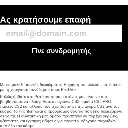
Ας κρατήσουμε επαφή
Γίνε συνδρομητής
Με
επιφύλαξη
παντός
δικαιώματος.
Η
χρήση
του
υλικού
επιτρέπεται
με
τη
χορήγηση
συνδέσμου
προς
Profilerr
Καλώς ήρθατε στο Profilerr όπου ο στόχος μας είναι να σας
βοηθήσουμε να πλοηγηθείτε σε αγώνες CS2, ομάδα CS2 PRO,
παίκτες CS2 και άλλους που σχετίζονται με την αγορά CS2 ανά τον
κόσμο. Το Profilerr είναι ο προορισμός σας για ποιοτικό περιεχόμενο
esports. Η συντακτική μας ομάδα προσπαθεί να παρέχει ακριβείς,
αξιόπιστες και έγκαιρες ειδήσεις για esports, οδηγούς παιχνιδιών
από όλο τον κόσμο.