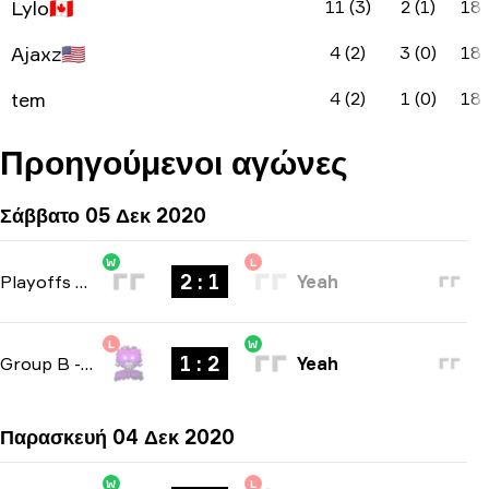
Lylo
🇨🇦
11 (3)
2 (1)
18
Ajaxz
🇺🇸
4 (2)
3 (0)
18
tem
4 (2)
1 (0)
18
Προηγούμενοι αγώνες
Σάββατο 05 Δεκ 2020
W
L
2 : 1
Playoffs
-
bo3
Yeah
L
W
1 : 2
Group B
-
bo3
Yeah
Παρασκευή 04 Δεκ 2020
W
L