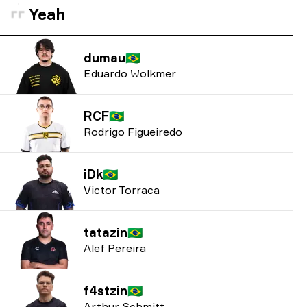
Yeah
dumau
🇧🇷
Eduardo Wolkmer
RCF
🇧🇷
Rodrigo Figueiredo
iDk
🇧🇷
Victor Torraca
tatazin
🇧🇷
Alef Pereira
f4stzin
🇧🇷
Arthur Schmitt