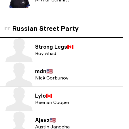
Russian Street Party
Strong Legs
🇨🇦
Roy Ahad
mdn
🇺🇸
Nick Gorbunov
Lylo
🇨🇦
Keenan Cooper
Ajaxz
🇺🇸
Austin Janocha