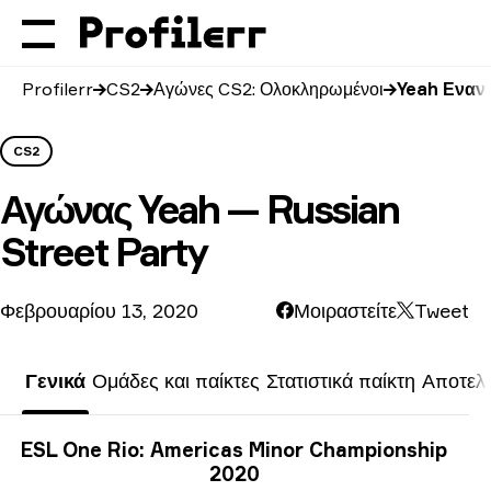
Profilerr
CS2
Αγώνες CS2: Ολοκληρωμένοι
Yeah Εναντ
CS2
Αγώνας
Yeah — Russian
Street Party
Φεβρουαρίου 13, 2020
Μοιραστείτε
Tweet
Γενικά
Ομάδες και παίκτες
Στατιστικά παίκτη
Αποτελ
Πληροφορίες τουρνουά
ESL One Rio: Americas Minor Championship
2020