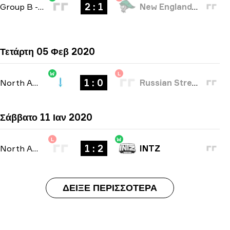
2 : 1
Group B
-
bo3
New England Whalers
Τετάρτη 05 Φεβ 2020
W
L
1 : 0
North America Open Qualifier 2
-
bo1
Russian Street Party
Σάββατο 11 Ιαν 2020
L
W
1 : 2
North American Open Qualifier
-
bo3
INTZ
ΔΕΊΞΕ ΠΕΡΙΣΣΌΤΕΡΑ