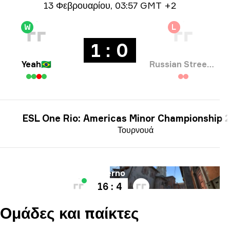
Ημερομηνία
13 Φεβρουαρίου
,
03:57 GMT +2
W
L
1 : 0
Yeah
🇧🇷
Russian Street Party
ESL One Rio: Americas Minor Championship 
Τουρνουά
Χάρτης
Inferno
16 : 4
Ομάδες και παίκτες