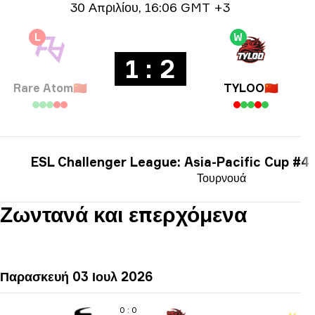
Ημερομηνία
30 Απριλίου
,
16:06 GMT +3
L
W
1 : 2
Rare Atom
🇨🇳
TYLOO
🇨🇳
ESL Challenger League: Asia-Pacific Cup #4
Τουρνουά
Ζωντανά και επερχόμενα
Παρασκευή 03 Ιουλ 2026
0 : 0