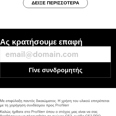
ΔΕΊΞΕ ΠΕΡΙΣΣΌΤΕΡΑ
Ας κρατήσουμε επαφή
Γίνε συνδρομητής
Με
επιφύλαξη
παντός
δικαιώματος.
Η
χρήση
του
υλικού
επιτρέπεται
με
τη
χορήγηση
συνδέσμου
προς
Profilerr
Καλώς ήρθατε στο Profilerr όπου ο στόχος μας είναι να σας
βοηθήσουμε να πλοηγηθείτε σε αγώνες CS2, ομάδα CS2 PRO,