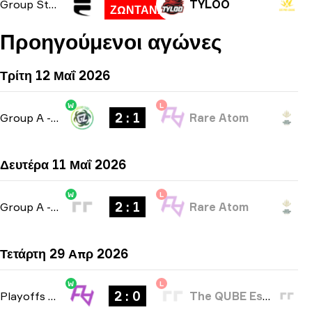
Group Stage
TYLOO
ΖΩΝΤΑΝΑ
Προηγούμενοι αγώνες
Τρίτη 12 Μαΐ 2026
W
L
2 : 1
Group A
-
bo3
Rare Atom
Δευτέρα 11 Μαΐ 2026
W
L
2 : 1
Group A
-
bo3
Rare Atom
Τετάρτη 29 Απρ 2026
W
L
2 : 0
Playoffs
-
bo3
The QUBE Esports